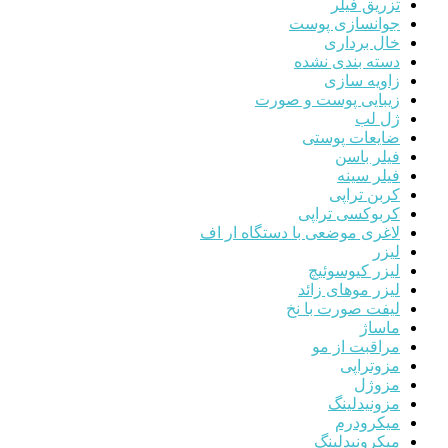
تزریق فیلر
جوانسازی پوست
خال برداری
دسته بندی نشده
زاویه سازی
زیبایی پوست و صورت
ژل لب
ضایعات پوستی
فیلر باسن
فیلر سینه
کربن تراپی
کربوکسی تراپی
لاغری موضعی با دستگاه ار اف
لیزر
لیزر کیوسوئیچ
لیزر موهای زائد
لیفت صورت با نخ
ماساژ
مراقبت از مو
مزوتراپی
مزوژل
مزونیدلینگ
میکرودرم
میکرونیدلینگ