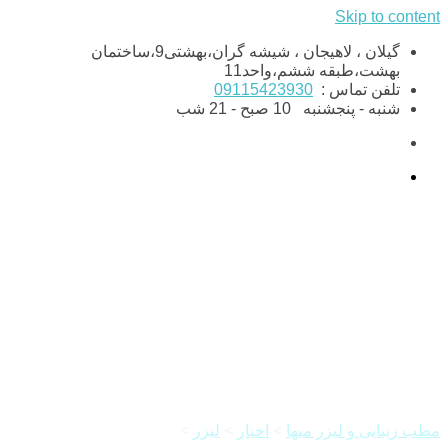
Skip to content
گیلان ، لاهیجان ، شیشه گران،بهشتی9،ساختمان
بهشت،طبقه ششم،واحد11
تلفن تماس :
09115423930
شنبه - پنجشنبه
10 صبح - 21 شب
لیزر مو های گوش و بینی چگونه
است؟
مطب زیبایی و لیزر میها
>
اخبار
>
لیزر
>
لیزر مو های گوش و بینی