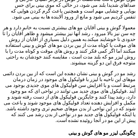
صداهای شدیدا بلند می شود، در حالی که موی بینی برای حس
بویایی و چشایی مهم است و همچنین باعث گرم کردن هوایی که
تنفس کردیم می شود و مانع از ورود آلاینده ها به بینی می شود.
معمولا گوش و بینی آقایان مو های بیشتری نسبت به خانم دارد و هر
چه سن نیز بالا میرود ، رشد آنها نیز بیشتر میشود و ظاهر آقایان را تا
حدودی نا خوشایند میکند.به همین دلیل بسیاری از آقایان از روش
های موقت یا کوتاه مدت از بین بردن مو های گوش و بینی استفاده
میکنند اما اگر کمی فکر کنند و روش های موقت و کوتاه مدت را با
روش لیزر مو که بلند مدت است ، مقایسه کنند خودشان به راحتی
متوجه فرق این دو گزینه میشوند.
رشد مو در گوش و بینی نشان دهنده این است که از بین بردن دائمی
موهای این ناحیه با لیزر با فولیکول های موجود در زمان درمان
مرتبط است و با افزایش سن فولیکول های موی جدیدی بوجود می
آیند .فولیکول های موی جدید می توانند در نواحی ای که مو وجود
دارد، رشد پیدا کنند و جایگزین فولیکول های از دست رفته شوند و
مکمل و افزایش دهنده تعداد فولیکول های موجود شوند و باعث می
شوند که در این نواحی از بدن موهای ضخیم تری وجود داشته باشد.
یا اینکه فولیکول های جدید مو در نواحی از بدن رشد می کنند که
پیش از این مو در آنجا روئیده نشده است.
چگونگی لیزر مو های گوش و بینی