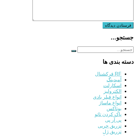
جستجو…
دسته بندی ها
RF فرکشنال
آمبدینگ
اسکارلت
الکترولیز
انواع فیلر بادی
انواع ماساژ
بوتاکس
پاک کردن تاتو
پی آر پی
تزریق چربی
تزریق ژل