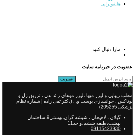
هایفوتراپی
مارا دنبال کنید
عضویت در خبرنامه سایت
مطب زیبایی و لیزر میها ،لیزر موهای زائد بدن ، تزریق ژل و
بوتاکس ، جوانسازی پوست و... (دکتر تقی زاده | شماره نظام
پزشکی 205255)
گیلان ، لاهیجان ، شیشه گران،بهشتی9،ساختمان
بهشت،طبقه ششم،واحد11
09115423930