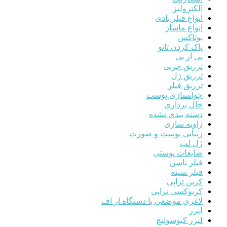
الکترولیز
انواع فیلر بادی
انواع ماساژ
بوتاکس
پاک کردن تاتو
پی آر پی
تزریق چربی
تزریق ژل
تزریق فیلر
جوانسازی پوست
خال برداری
دسته بندی نشده
زاویه سازی
زیبایی پوست و صورت
ژل لب
ضایعات پوستی
فیلر باسن
فیلر سینه
کربن تراپی
کربوکسی تراپی
لاغری موضعی با دستگاه ار اف
لیزر
لیزر کیوسوئیچ