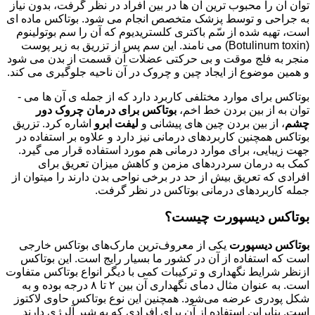
توان آن را محبوب ­ترین آن ها در بین افراد در نظر گرفت، بدون نیاز
به جراحی و توسط پزشک متخصص انجام می ­شود. بوتاکس ماده ­ای
است، تهیه شده از سّم باکتری کلستریدیوم که آن را سم بوتولینوم
(Botulinum toxin) می­ نامند. این سم پس از تزریق به زیر پوست
منجر به فلج موقت و بی ­حرکتی عضلات آن قسمت از بدن می ­شود
و همین موضوع از ایجاد چین و چروک­ در آن ناحیه جلوگیری می­ کند.
بوتاکس برای موارد مختلفی کاربرد دارد که از جمله­ ی آن­ ها می ­
توان به از بین بردن خط اخم،
بوتاکس برای درمان چروک دور
چشم
، از بین بردن چین­ های پیشانی و
لیفت ابرو
اشاره کرد. تزریق
بوتاکس همچنین کاربردهای درمانی نیز دارد و علاوه بر استفاده در
جهت زیبایی، برای موارد درمانی هم مورد استفاده قرار می­ گیرد.
کمک به درمان سردردهای مزمن و کاهش میزان تعریق برای
افرادی که تعریق بیش از حد در برخی نواحی بدن دارند را می­توان از
جمله کاربردهای درمانی بوتاکس در نظر گرفت.
بوتاکس دیسپورت چیست؟
بوتاکس دیسپورت
یکی از معروف‌ترین مارک‌های بوتاکس خارجی
است که استفاده از آن در کشور ما بسیار رایج است. این بوتاکس
ازنظر شرایط نگهداری و ترکیبات کمی با دیگر انواع بوتاکس متفاوت
است. به‌ عنوان‌ مثال دمای نگهداری آن بین ۲ تا ۸ درجه بوده و به
شکل پودری عرضه می‌شود. همچنین این نوع بوتاکس حاوی لاکتوز
است. بنابراین استفاده از آن برای افرادی که به شیر آلرژی دارند