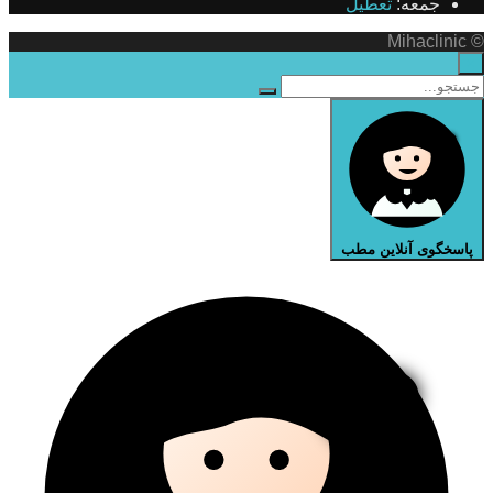
جمعه:
تعطیل
© Mihaclinic
×
پاسخگوی آنلاین مطب