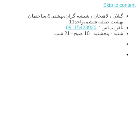
Skip to content
گیلان ، لاهیجان ، شیشه گران،بهشتی9،ساختمان
بهشت،طبقه ششم،واحد11
تلفن تماس :
09115423930
شنبه - پنجشنبه
10 صبح - 21 شب
ماندگاری برندهای بوتاکس
مصپورت و دیسپورت چقدر است
؟