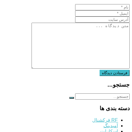
جستجو…
دسته بندی ها
RF فرکشنال
آمبدینگ
اسکارلت