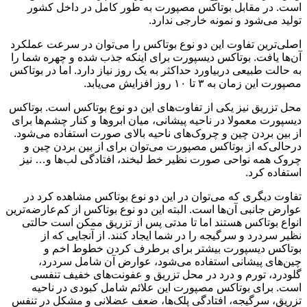
است. در مقابل بوتاکس مصپورت به طور کامل در داخل کشور
تولید می‌شود و نمونه خارجی ندارد.
اصلی‌ترین تفاوت این دو نوع بوتاکس را می‌توان در سرعت عملکرد
آن‌ها یافت. بوتاکس دیسپورت برای اینکه جذب شده و چهره شما را
به حالت طبیعی دربیاورد حداکثر به یک روز نیاز دارد. اما در بوتاکس
مصپورت این زمان به ۳ تا ۱۰ روز افزایش می‌یابد.
محل تزریق نیز یکی از تفاوت‌های این دو نوع بوتاکس است. بوتاکس
دیسپورت معمولا در ناحیه پیشانی، میان ابروها و کنار چشم‌ها برای
از بین بردن چین و چروک‌های ناحیه بالای صورت استفاده می‌شود.
درحالی‌که از بوتاکس مصپورت می‌توان برای از بین بردن چین و
چروک همه نواحی صورت نظیر خط لبخند، افتادگی لب‌ها و… نیز
استفاده کرد.
تفاوت دیگری که می‌توان در این دو نوع بوتاکس مشاهده کرد در
عوارض جانبی آن‌ها است. البته این دو نوع بوتاکس از کم‌عارضه‌ترین
انواع بوتاکس هستند اما تا مدتی پس از تزریق ممکن است حالتی
نظیر سردرد و سرگیجه را در شما ایجاد کنند. از آنجایی‌ که از
بوتاکس دیسپورت بیشتر برای برطرف کردن خطوط اخم و
چین‌های پیشانی استفاده می‌شود، عوارض آن شامل سردرد،
گلودرد، تورم و درد در محل تزریق و عفونت‌های خفیف تنفسی
است. برای بوتاکس مصپورت این علائم شامل کبودی در ناحیه
تزریق، سرگیجه، افتادگی پلک‌ها، ضعف عضلانی و مشکل در تنفس