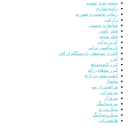
دسته بندی نشده
زاویه سازی
زیبایی پوست و صورت
ژل لب
ضایعات پوستی
فیلر باسن
فیلر سینه
کربن تراپی
کربوکسی تراپی
لاغری موضعی با دستگاه ار اف
لیزر
لیزر کیوسوئیچ
لیزر موهای زائد
لیفت صورت با نخ
ماساژ
مراقبت از مو
مزوتراپی
مزوژل
مزونیدلینگ
میکرودرم
میکرونیدلینگ
هایفوتراپی