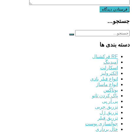
جستجو…
دسته بندی ها
RF فرکشنال
آمبدینگ
اسکارلت
الکترولیز
انواع فیلر بادی
انواع ماساژ
بوتاکس
پاک کردن تاتو
پی آر پی
تزریق چربی
تزریق ژل
تزریق فیلر
جوانسازی پوست
خال برداری