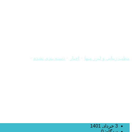
مراقبت های بعد از اسکارلت(آر ا
مطب زیبایی و لیزر میها
>
اخبار
>
دسته بندی نشده
>
مراقبت های بعد
3 خرداد, 1401
دیدگاه: 0