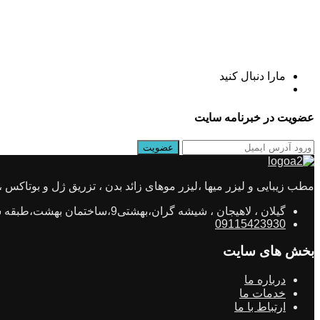
مارا دنبال کنید
عضویت در خبرنامه سایت
مطب زیبایی و لیزر میها ،لیزر موهای زائد بدن ، تزریق ژل و بوتاکس ، جو
گیلان ، لاهیجان ، شیشه گران،بهشتی9،ساختمان بهشت،طبقه ششم،واحد11
09115423930
بخش های سایت
درباره ما
خدمات ما
ارتباط با ما