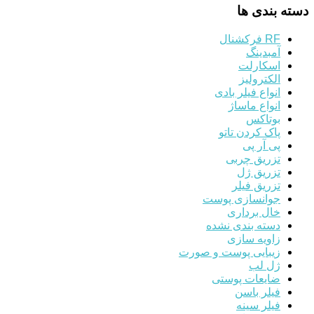
دسته بندی ها
RF فرکشنال
آمبدینگ
اسکارلت
الکترولیز
انواع فیلر بادی
انواع ماساژ
بوتاکس
پاک کردن تاتو
پی آر پی
تزریق چربی
تزریق ژل
تزریق فیلر
جوانسازی پوست
خال برداری
دسته بندی نشده
زاویه سازی
زیبایی پوست و صورت
ژل لب
ضایعات پوستی
فیلر باسن
فیلر سینه