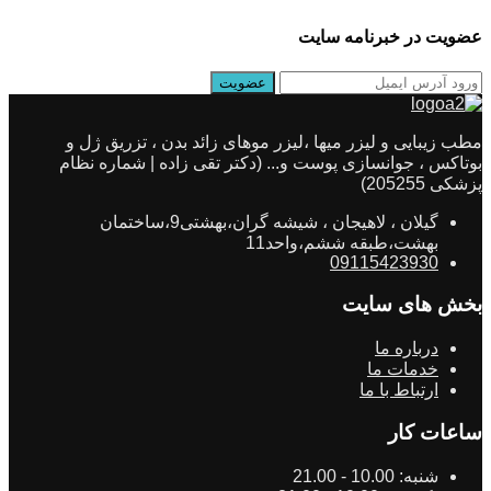
عضویت در خبرنامه سایت
مطب زیبایی و لیزر میها ،لیزر موهای زائد بدن ، تزریق ژل و
بوتاکس ، جوانسازی پوست و... (دکتر تقی زاده | شماره نظام
پزشکی 205255)
گیلان ، لاهیجان ، شیشه گران،بهشتی9،ساختمان
بهشت،طبقه ششم،واحد11
09115423930
بخش های سایت
درباره ما
خدمات ما
ارتباط با ما
ساعات کار
شنبه:
10.00 - 21.00