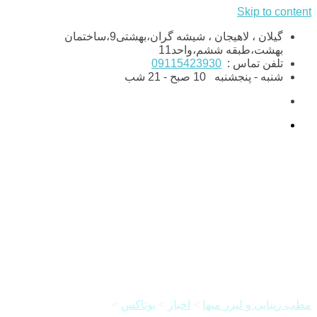
Skip to content
گیلان ، لاهیجان ، شیشه گران،بهشتی9،ساختمان
بهشت،طبقه ششم،واحد11
تلفن تماس :
09115423930
شنبه - پنجشنبه
10 صبح - 21 شب
مراقبت های بعد از بوتاکس زیر
بغل
مطب زیبایی و لیزر میها
>
اخبار
>
بوتاکس
>
مراقبت های بعد از