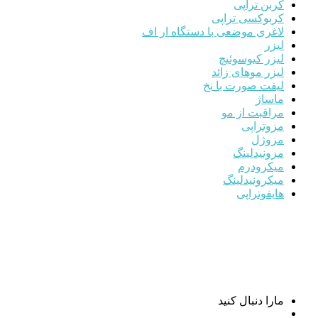
کربن تراپی
کربوکسی تراپی
لاغری موضعی با دستگاه ار اف
لیزر
لیزر کیوسوئیچ
لیزر موهای زائد
لیفت صورت با نخ
ماساژ
مراقبت از مو
مزوتراپی
مزوژل
مزونیدلینگ
میکرودرم
میکرونیدلینگ
هایفوتراپی
مارا دنبال کنید