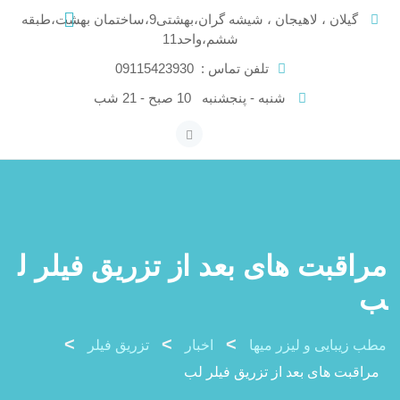
Ski
گیلان ، لاهیجان ، شیشه گران،بهشتی9،ساختمان بهشت،طبقه
t
ششم،واحد11
conten
تلفن تماس :
09115423930
شنبه - پنجشنبه
10 صبح - 21 شب
مراقبت های بعد از تزریق فیلر ل
ب
>
>
>
مطب زیبایی و لیزر میها
اخبار
تزریق فیلر
مراقبت های بعد از تزریق فیلر لب