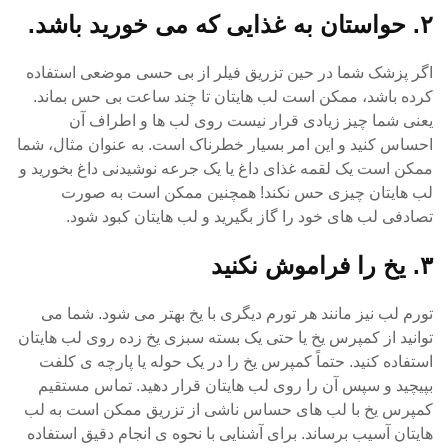
۲. حواستان به غذایی که می خورید باشد.
اگر پزشک شما در حین تزریق فیلر از بی حسی موضعی استفاده
کرده باشد، ممکن است لب هایتان تا چند ساعت بی حس بماند.
یعنی شما چیز زیادی قرار نیست روی لب ها و اطراف آن
احساس کنید و این امر بسیار خطرناک است. به عنوان مثال، شما
ممکن است یک لقمه غذای داغ یا یک جرعه نوشیدنی داغ بخورید و
لب هایتان چیزی حس نکند! همچنین ممکن است به صورت
تصادفی لب های خود را گاز بگیرید و لب هایتان کبود شود.
۳. یخ را فراموش نکنید
تورم لب نیز مانند هر تورم دیگری با یخ بهتر می شود. شما می
توانید از کمپرس یخ یا حتی یک بسته سبزی یخ زده روی لب هایتان
استفاده کنید. حتماً کمپرس یخ را در یک حوله یا پارچه ی کلفت
بپیچید و سپس آن را روی لب هایتان قرار دهید. تماس مستقیم
کمپرس یخ با لب های حساس ناشی از تزریق ممکن است به لب
هایتان آسیب برساند. برای آشنایی با نحوه ی انجام دقیق استفاده