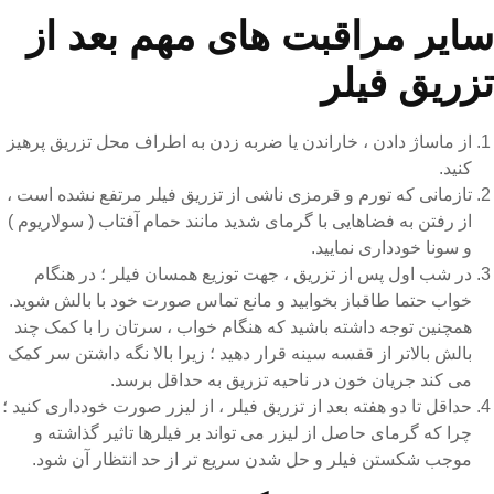
سایر مراقبت های مهم بعد از
تزریق فیلر
از ماساژ دادن ، خاراندن یا ضربه زدن به اطراف محل تزریق پرهیز
کنید.
تازمانی که تورم و قرمزی ناشی از تزریق فیلر مرتفع نشده است ،
از رفتن به فضاهایی با گرمای شدید مانند حمام آفتاب ( سولاریوم )
و سونا خودداری نمایید.
در شب اول پس از تزریق ، جهت توزیع همسان فیلر ؛ در هنگام
خواب حتما طاقباز بخوابید و مانع تماس صورت خود با بالش شوید.
همچنین توجه داشته باشید که هنگام خواب ، سرتان را با کمک چند
بالش بالاتر از قفسه سینه قرار دهید ؛ زیرا بالا نگه داشتن سر کمک
می کند جریان خون در ناحیه تزریق به حداقل برسد.
حداقل تا دو هفته بعد از تزریق فیلر ، از لیزر صورت خودداری کنید ؛
چرا که گرمای حاصل از لیزر می تواند بر فیلرها تاثیر گذاشته و
موجب شکستن فیلر و حل شدن سریع تر از حد انتظار آن شود.