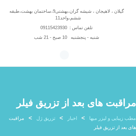
Skip
to
گیلان ، لاهیجان ، شیشه گران،بهشتی9،ساختمان بهشت،طبقه
ششم،واحد11
content
تلفن تماس :
09115423930
شنبه - پنجشنبه
10 صبح - 21 شب
مراقبت های بعد از تزریق فیلر
>
>
>
مطب زیبایی و لیزر میها
اخبار
تزریق ژل
مراقبت
های بعد از تزریق فیلر