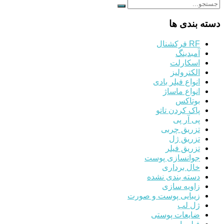
دسته بندی ها
RF فرکشنال
آمبدینگ
اسکارلت
الکترولیز
انواع فیلر بادی
انواع ماساژ
بوتاکس
پاک کردن تاتو
پی آر پی
تزریق چربی
تزریق ژل
تزریق فیلر
جوانسازی پوست
خال برداری
دسته بندی نشده
زاویه سازی
زیبایی پوست و صورت
ژل لب
ضایعات پوستی