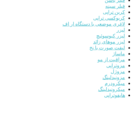
فیلر باسن
فیلر سینه
کربن تراپی
کربوکسی تراپی
لاغری موضعی با دستگاه ار اف
لیزر
لیزر کیوسوئیچ
لیزر موهای زائد
لیفت صورت با نخ
ماساژ
مراقبت از مو
مزوتراپی
مزوژل
مزونیدلینگ
میکرودرم
میکرونیدلینگ
هایفوتراپی