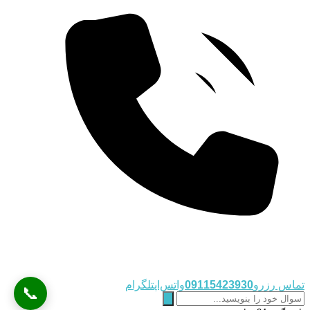
تماس رزرو
09115423930
واتس‌اپ
تلگرام
📞