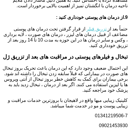
مشاهده کرده یا احساس کنید. به همین دلیل ماساژ دادن ملایم
ناحیه درمان با انگشتان تمیز از اهمیت بالایی برخوردار است.
9.از درمان های پوستی خودداری کنید :
حتماً بعد از
تزریق فیلر
از قرار گرفتن تحت درمان های پوستی
مضاعف از قبیل درمان های لیزر ، درمان های صورت ، لایه برداری
، وکس و سایر درمان ها در این حوزه به مدت 10 تا 14 روز بعد از
تزریق خودداری کنید.
تبخال و فیلرهای پوستی در مراقبت های بعد از تزریق ژل
این احتمال ضعیف وجود دارد که این درمان باعث تحریک بروز تبخال
های صورت در بیمارانی که قبلاً سابقه زدن تبخال را داشته اند شود.
برخی بیماران برای کمک به کاهش خطر بروز تبخال از آنتی ویروس
ها یا لیزین استفاده می کنند. اگر بعد از درمان ، تبخال زدید باید به
پزشک خود مراجعه کنید.
کلینیک زیبایی میها واقع در لاهیجان با بروزترین خدمات مراقبت و
زیبایی پوست و مو در خدمت شما میباشد.
01341219506-7
09021453930