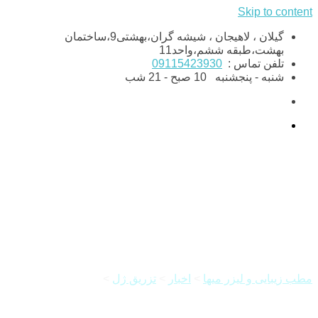
Skip to content
گیلان ، لاهیجان ، شیشه گران،بهشتی9،ساختمان
بهشت،طبقه ششم،واحد11
تلفن تماس :
09115423930
شنبه - پنجشنبه
10 صبح - 21 شب
مراقبت های بعد از تزریق ژل
مطب زیبایی و لیزر میها
>
اخبار
>
تزریق ژل
>
مراقبت های بعد از
تزریق ژل