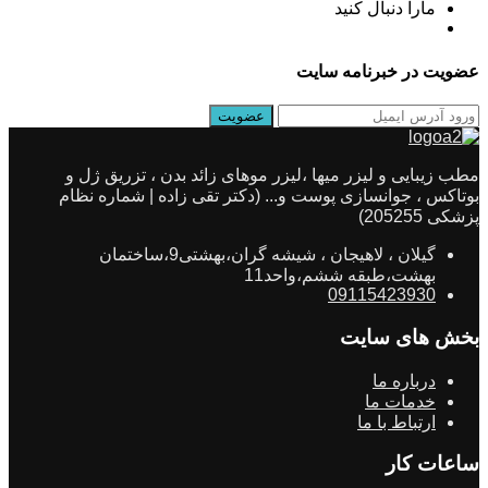
مارا دنبال کنید
عضویت در خبرنامه سایت
مطب زیبایی و لیزر میها ،لیزر موهای زائد بدن ، تزریق ژل و
بوتاکس ، جوانسازی پوست و... (دکتر تقی زاده | شماره نظام
پزشکی 205255)
گیلان ، لاهیجان ، شیشه گران،بهشتی9،ساختمان
بهشت،طبقه ششم،واحد11
09115423930
بخش های سایت
درباره ما
خدمات ما
ارتباط با ما
ساعات کار