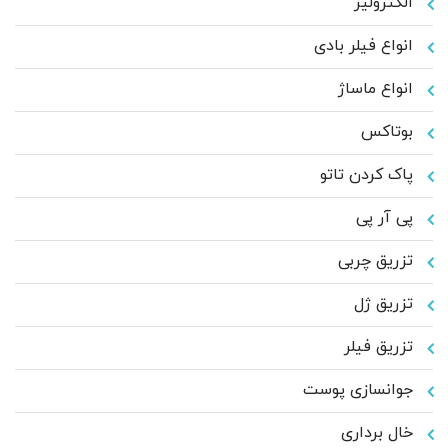
الکترولیز
انواع فیلر بادی
انواع ماساژ
بوتاکس
پاک کردن تاتو
پی آر پی
تزریق چربی
تزریق ژل
تزریق فیلر
جوانسازی پوست
خال برداری