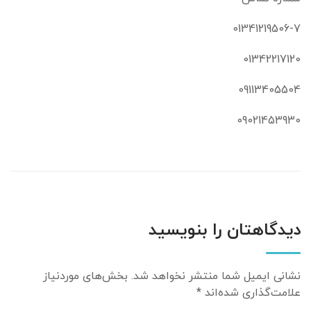
01341219506-7
01342217120
09113405504
09021453930
دیدگاهتان را بنویسید
نشانی ایمیل شما منتشر نخواهد شد.
بخش‌های موردنیاز
علامت‌گذاری شده‌اند
*