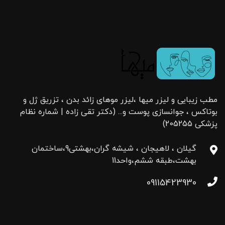
مطب زیبایی و لیزر میها ،لیزر موهای زائد بدن ، تزریق ژل و
بوتاکس ، جوانسازی پوست و... (دکتر تقی زاده | شماره نظام
پزشکی 205255)
گیلان ، لاهیجان ، شیشه گران،بهشتی9،ساختمان
بهشت،طبقه ششم،واحد11
09115423930