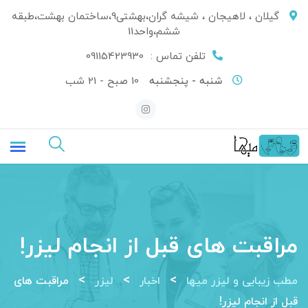
Ski
گیلان ، لاهیجان ، شیشه گران،بهشتی9،ساختمان بهشت،طبقه
t
ششم،واحد11
conten
تلفن تماس :
09115423930
شنبه - پنجشنبه
10 صبح - 21 شب
مراقبت های قبل از انجام لیزر!
>
>
>
مطب زیبایی و لیزر میها
اخبار
لیزر
مراقبت های
قبل از انجام لیزر!