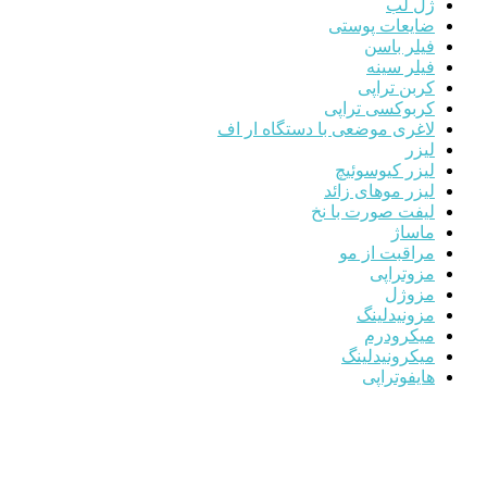
ژل لب
ضایعات پوستی
فیلر باسن
فیلر سینه
کربن تراپی
کربوکسی تراپی
لاغری موضعی با دستگاه ار اف
لیزر
لیزر کیوسوئیچ
لیزر موهای زائد
لیفت صورت با نخ
ماساژ
مراقبت از مو
مزوتراپی
مزوژل
مزونیدلینگ
میکرودرم
میکرونیدلینگ
هایفوتراپی