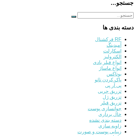
جستجو…
دسته بندی ها
RF فرکشنال
آمبدینگ
اسکارلت
الکترولیز
انواع فیلر بادی
انواع ماساژ
بوتاکس
پاک کردن تاتو
پی آر پی
تزریق چربی
تزریق ژل
تزریق فیلر
جوانسازی پوست
خال برداری
دسته بندی نشده
زاویه سازی
زیبایی پوست و صورت