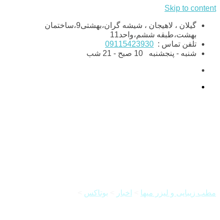
Skip to content
گیلان ، لاهیجان ، شیشه گران،بهشتی9،ساختمان
بهشت،طبقه ششم،واحد11
تلفن تماس :
09115423930
شنبه - پنجشنبه
10 صبح - 21 شب
مزایای بوتاکس پیشانی
مطب زیبایی و لیزر میها
>
اخبار
>
بوتاکس
>
مزایای بوتاکس پیشانی