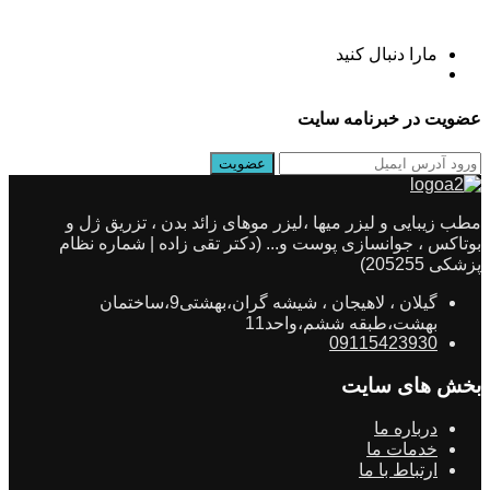
مارا دنبال کنید
عضویت در خبرنامه سایت
مطب زیبایی و لیزر میها ،لیزر موهای زائد بدن ، تزریق ژل و
بوتاکس ، جوانسازی پوست و... (دکتر تقی زاده | شماره نظام
پزشکی 205255)
گیلان ، لاهیجان ، شیشه گران،بهشتی9،ساختمان
بهشت،طبقه ششم،واحد11
09115423930
بخش های سایت
درباره ما
خدمات ما
ارتباط با ما