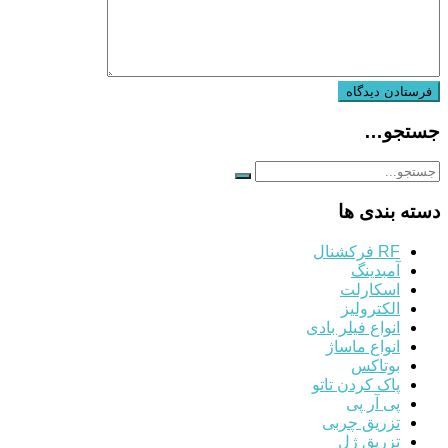
جستجو…
دسته بندی ها
RF فرکشنال
آمبدینگ
اسکارلت
الکترولیز
انواع فیلر بادی
انواع ماساژ
بوتاکس
پاک کردن تاتو
پی آر پی
تزریق چربی
تزریق ژل