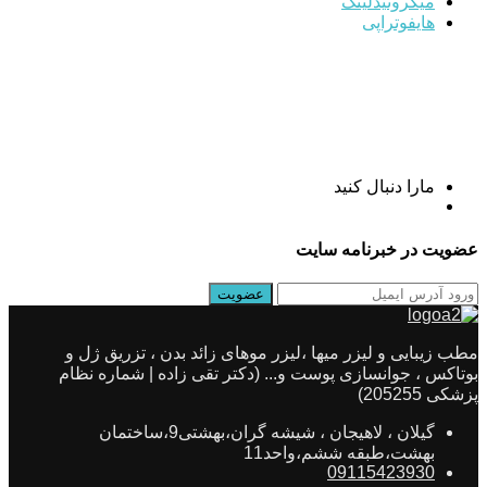
میکرونیدلینگ
هایفوتراپی
مارا دنبال کنید
عضویت در خبرنامه سایت
مطب زیبایی و لیزر میها ،لیزر موهای زائد بدن ، تزریق ژل و
بوتاکس ، جوانسازی پوست و... (دکتر تقی زاده | شماره نظام
پزشکی 205255)
گیلان ، لاهیجان ، شیشه گران،بهشتی9،ساختمان
بهشت،طبقه ششم،واحد11
09115423930