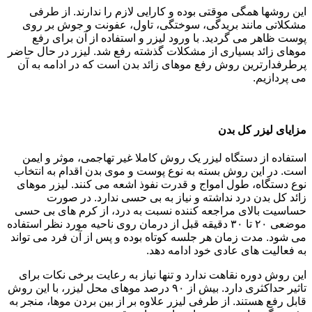
این روشها همگی موقتی بوده و کارایی لازم را ندارند. از طرفی
مشکلاتی مانند بریدگی، سوختگی، تاول، عفونت و جوش بر روی
پوست ظاهر می گردید. با ورود لیزر و استفاده از آن برای رفع
موهای زائد بسیاری از مشکلات گذشته رفع شد. لیزر در حال حاضر
پرطرفدارترین روش رفع موهای زائد بدن است که در ادامه به آن
می پردازیم.
مزایای لیزر کل بدن
استفاده از دستگاه لیزر یک روش کاملا غیر تهاجمی، موثر و ایمن
است. در این روش بسته به نوع پوست و موی بدن اقدام به انتخاب
نوع دستگاه، طول امواج و قدرت نفوذ اشعه می کنند. لیزر موهای
زائد کل بدن درد نداشته و نیاز به بی حسی ندارد. در صورت
حساسیت بالای مراجعه کننده نسبت به درد، از کرم های بی حسی
موضعی ۲۰ تا ۳۰ دقیقه قبل از درمان روی ناحیه مورد نظر استفاده
می شود. مدت زمان هر جلسه کوتاه بوده و پس از آن فرد می تواند
به فعالیت های عادی خود ادامه دهد.
این روش دوره نقاهت ندارد و تنها نیاز به رعایت برخی نکات برای
تاثیر حداکثری دارد. بیش از ۹۰ درصد موهای محل لیزر، با این روش
قابل رفع هستند. از طرفی لیزر علاوه بر از بین بردن موها، منجر به