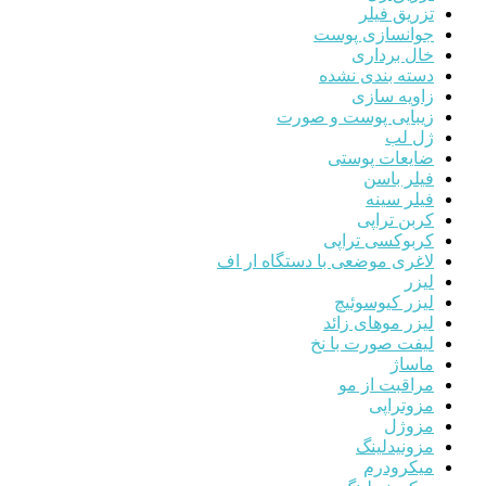
تزریق فیلر
جوانسازی پوست
خال برداری
دسته بندی نشده
زاویه سازی
زیبایی پوست و صورت
ژل لب
ضایعات پوستی
فیلر باسن
فیلر سینه
کربن تراپی
کربوکسی تراپی
لاغری موضعی با دستگاه ار اف
لیزر
لیزر کیوسوئیچ
لیزر موهای زائد
لیفت صورت با نخ
ماساژ
مراقبت از مو
مزوتراپی
مزوژل
مزونیدلینگ
میکرودرم