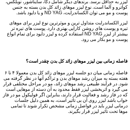
لیزر به حداقل برسد. برندهای دیگر شامل دکا، سایناشور، نوبلکس،
کواترو و آلما است. نوع لیزر موهای زائد کل بدن بسته به جنس
پوست و مو می توان الکساندرایت، ND YAG و یا دایود باشد.
لیزر الکساندرایت متداول ترین و موثرترین نوع لیزر برای موهای
تیره و پوست های روشن کارایی بهتری دارد. پوست های تیره تر
بیشتر از لیزر ND YAG استفاده کرده و لیزر دایود برای تمام انواع
پوست و مو بکار می رود.
فاصله زمانی بین لیزر موهای زائد کل بدن چقدر است؟
فاصله زمانی میان دو جلسه لیزر موهای زائد کل بدن معمولا ۴ تا ۶
هفته بسته به میزان رشد موهای بدن و تراکم آنها در نظر گرفته می
شود. در فرآیند طبیعی رشد موهای زائد، مو در مراحل مختلفی قرار
می گیرد و اثربخشی لیزر فقط محدود به آن دسته از موهایی است
که در فاز رشد و فعالیت قرار دارند، بنابراین اگر فولیکول مو در فاز
خواب باشد لیزر روی آن بی تاثیر است، به همین دلیل جلسات
درمانی لیزر باید در فواصل زمانی مشخص تکرار شوند تا تمامی
موها تحت تاثیر لیزر قرار بگیرند.