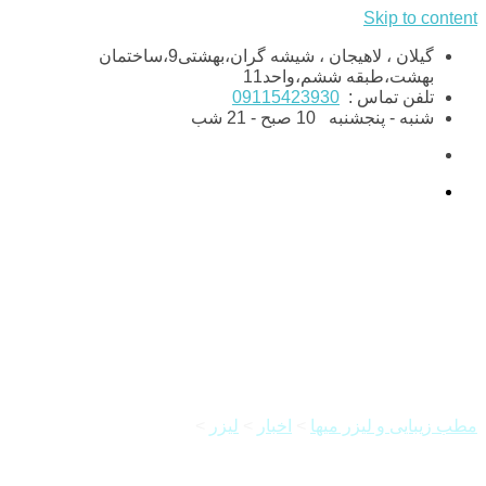
Skip to content
گیلان ، لاهیجان ، شیشه گران،بهشتی9،ساختمان
بهشت،طبقه ششم،واحد11
تلفن تماس :
09115423930
شنبه - پنجشنبه
10 صبح - 21 شب
مزایای لیزر کل بدن در لاهیجان
مطب زیبایی و لیزر میها
>
اخبار
>
لیزر
>
مزایای لیزر کل بدن در
لاهیجان