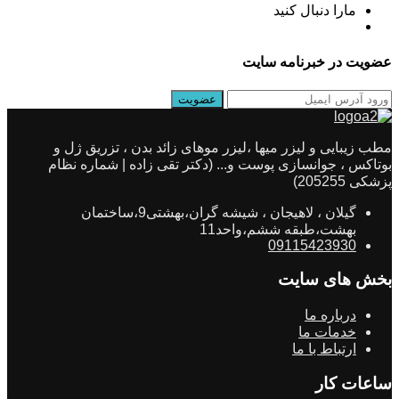
مارا دنبال کنید
عضویت در خبرنامه سایت
مطب زیبایی و لیزر میها ،لیزر موهای زائد بدن ، تزریق ژل و
بوتاکس ، جوانسازی پوست و... (دکتر تقی زاده | شماره نظام
پزشکی 205255)
گیلان ، لاهیجان ، شیشه گران،بهشتی9،ساختمان
بهشت،طبقه ششم،واحد11
09115423930
بخش های سایت
درباره ما
خدمات ما
ارتباط با ما
ساعات کار