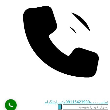
تماس رزرو
09115423930
واتس‌اپ
تلگرام
📞