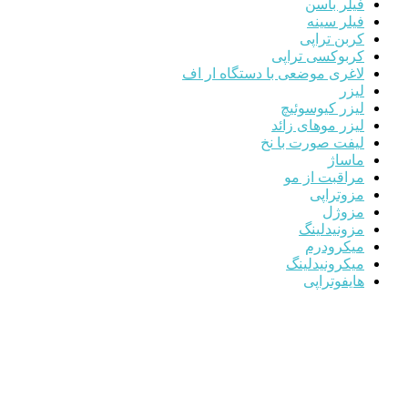
فیلر باسن
فیلر سینه
کربن تراپی
کربوکسی تراپی
لاغری موضعی با دستگاه ار اف
لیزر
لیزر کیوسوئیچ
لیزر موهای زائد
لیفت صورت با نخ
ماساژ
مراقبت از مو
مزوتراپی
مزوژل
مزونیدلینگ
میکرودرم
میکرونیدلینگ
هایفوتراپی