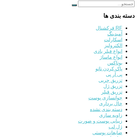
دسته بندی ها
RF فرکشنال
آمبدینگ
اسکارلت
الکترولیز
انواع فیلر بادی
انواع ماساژ
بوتاکس
پاک کردن تاتو
پی آر پی
تزریق چربی
تزریق ژل
تزریق فیلر
جوانسازی پوست
خال برداری
دسته بندی نشده
زاویه سازی
زیبایی پوست و صورت
ژل لب
ضایعات پوستی