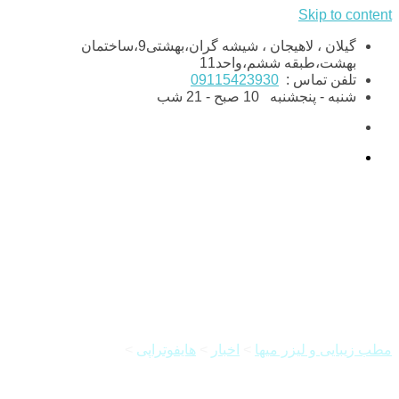
Skip to content
گیلان ، لاهیجان ، شیشه گران،بهشتی9،ساختمان
بهشت،طبقه ششم،واحد11
تلفن تماس :
09115423930
شنبه - پنجشنبه
10 صبح - 21 شب
مزایای هایفوتراپی
مطب زیبایی و لیزر میها
>
اخبار
>
هایفوتراپی
>
مزایای هایفوتراپی