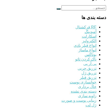
دسته بندی ها
RF فرکشنال
آمبدینگ
اسکارلت
الکترولیز
انواع فیلر بادی
انواع ماساژ
بوتاکس
پاک کردن تاتو
پی آر پی
تزریق چربی
تزریق ژل
تزریق فیلر
جوانسازی پوست
خال برداری
دسته بندی نشده
زاویه سازی
زیبایی پوست و صورت
ژل لب