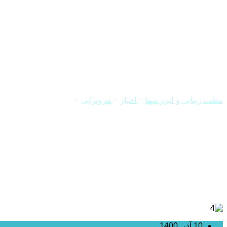
مزوتراپی لک صورت
مطب زیبایی و لیزر میها
>
اخبار
>
مزوتراپی
>
مزوتراپی لک صورت
10 آذر, 1400