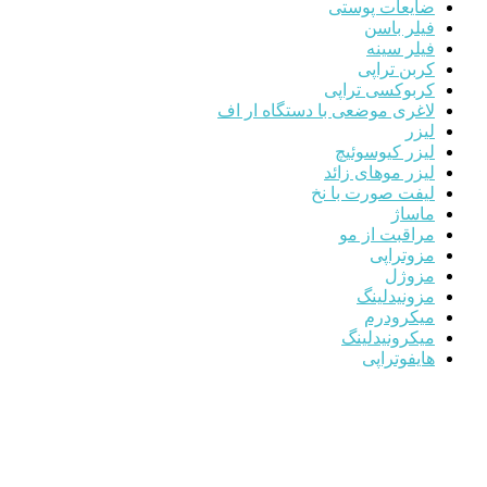
ضایعات پوستی
فیلر باسن
فیلر سینه
کربن تراپی
کربوکسی تراپی
لاغری موضعی با دستگاه ار اف
لیزر
لیزر کیوسوئیچ
لیزر موهای زائد
لیفت صورت با نخ
ماساژ
مراقبت از مو
مزوتراپی
مزوژل
مزونیدلینگ
میکرودرم
میکرونیدلینگ
هایفوتراپی