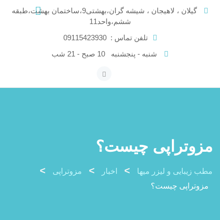
Ski
گیلان ، لاهیجان ، شیشه گران،بهشتی9،ساختمان بهشت،طبقه
t
ششم،واحد11
conten
تلفن تماس :
09115423930
شنبه - پنجشنبه
10 صبح - 21 شب
مزوتراپی چیست؟
>
>
>
مطب زیبایی و لیزر میها
اخبار
مزوتراپی
مزوتراپی چیست؟