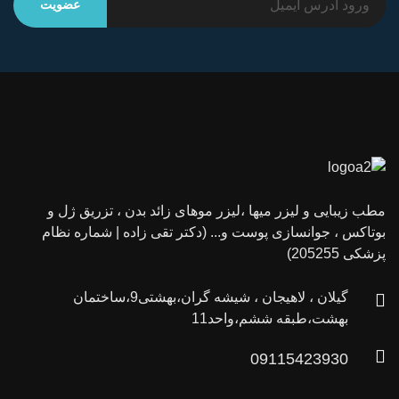
مطب زیبایی و لیزر میها ،لیزر موهای زائد بدن ، تزریق ژل و
بوتاکس ، جوانسازی پوست و... (دکتر تقی زاده | شماره نظام
پزشکی 205255)
گیلان ، لاهیجان ، شیشه گران،بهشتی9،ساختمان
بهشت،طبقه ششم،واحد11
09115423930