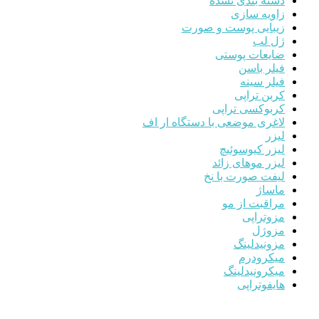
دسته بندی نشده
زاویه سازی
زیبایی پوست و صورت
ژل لب
ضایعات پوستی
فیلر باسن
فیلر سینه
کربن تراپی
کربوکسی تراپی
لاغری موضعی با دستگاه ار اف
لیزر
لیزر کیوسوئیچ
لیزر موهای زائد
لیفت صورت با نخ
ماساژ
مراقبت از مو
مزوتراپی
مزوژل
مزونیدلینگ
میکرودرم
میکرونیدلینگ
هایفوتراپی