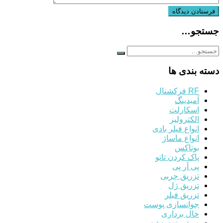
جستجو…
دسته بندی ها
RF فرکشنال
آمبدینگ
اسکارلت
الکترولیز
انواع فیلر بادی
انواع ماساژ
بوتاکس
پاک کردن تاتو
پی آر پی
تزریق چربی
تزریق ژل
تزریق فیلر
جوانسازی پوست
خال برداری