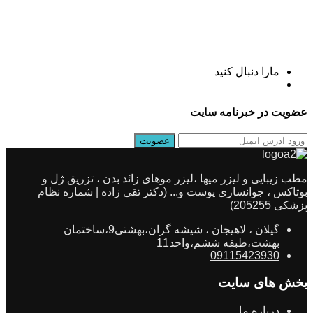
مارا دنبال کنید
عضویت در خبرنامه سایت
مطب زیبایی و لیزر میها ،لیزر موهای زائد بدن ، تزریق ژل و
بوتاکس ، جوانسازی پوست و... (دکتر تقی زاده | شماره نظام
پزشکی 205255)
گیلان ، لاهیجان ، شیشه گران،بهشتی9،ساختمان
بهشت،طبقه ششم،واحد11
09115423930
بخش های سایت
درباره ما