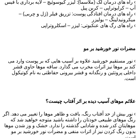
› راه‏ های درمان لک (ملاسما): لیزر کیوسوئیچ – لایه برداری با فیس
آپ – کرایوتراپی – کربن‏ پیل
› راه ‏های درمان افتادگی پوست: تزریق فیلر (ژل و چربی) –
میکرونیدلینگ – یولیزر
› راه‏ های رگ‏ های عنکبوتی: لیزر – اسکلروتراپی
مضرات نور خورشید بر مو
› نور مستقیم خورشید علاوه بر آسیب ‏هایی که بر پوست وارد می‏
کند بر موها نیز اثرات مخرب می‏ گذارد. ساقه موها حاوی قشر
داخلی پروتئین و رنگدانه و قشر بیرونی حفاظتی به نام کوتیکول
است.
علائم موهای آسیب دیده بر اثر آفتاب چیست؟
› نور بیش از حد آفتاب رنگ، بافت و ظاهر موها را تغییر می ‏دهد. اگر
رنگ موهای طبیعی خودتان را داشته باشید متوجه خواهید شد که
موهایتان کدر شده و شادابی گذشته را ندارد. خشک و وز شدن موها
بدون رنگ کردن نیز از اثرات منفی و مضرات نور خورشید بر مو
است.