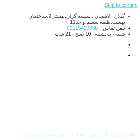
Skip to content
گیلان ، لاهیجان ، شیشه گران،بهشتی9،ساختمان
بهشت،طبقه ششم،واحد11
تلفن تماس :
09115423930
شنبه - پنجشنبه
10 صبح - 21 شب
مضرات نور خورشید بر پوست و
مو
مطب زیبایی و لیزر میها
>
اخبار
>
زیبایی پوست و صورت
>