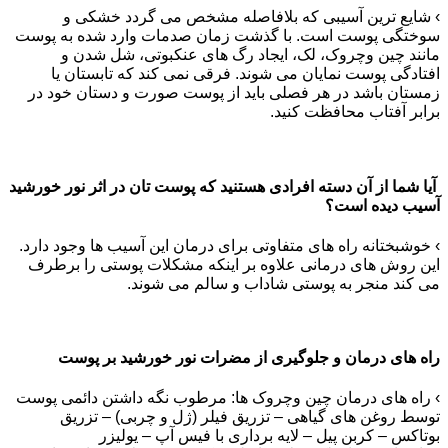
› شایع ‏ترین آسیبی که بلافاصله مشخص می ‏گردد خشکی و
سوختگی پوست است. با گذشت زمان صدمات وارد شده به پوست
مانند چین‏ وچروک، لک، ایجاد رگ ‏های عنکبوتی، شل شدن و
افتادگی پوست نمایان می‏ شوند. فرقی نمی‏ کند که تابستان یا
زمستان باشد در هر فصلی باید از پوست صورت و دستان خود در
برابر آفتاب محافظت کنید.
آیا شما از آن دسته افرادی هستنید که پوست تان در اثر نور خورشید
آسیب دیده است؟
› خوشبختانه راه‏ های متفاوتی برای درمان این آسیب‏ ها وجود دارد.
این روش‏ های درمانی علاوه بر اینکه مشکلات پوستی را برطرف
می‏ کند منجر به پوستی شاداب و سالم می ‏شوند.
راه های درمان و جلوگیری از مضرات نور خورشید بر پوست
› راه ‏های درمان چین‏ وچروک ‏ها: مرطوب نگه داشتن دائمی پوست
توسط روغن‏ های گیاهی – تزریق فیلر (ژل و چربی) – تزریق
بوتاکس – کربن‏ پیل – لایه برداری با فیس آپ – یولیزر