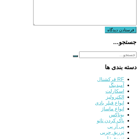
جستجو…
دسته بندی ها
RF فرکشنال
آمبدینگ
اسکارلت
الکترولیز
انواع فیلر بادی
انواع ماساژ
بوتاکس
پاک کردن تاتو
پی آر پی
تزریق چربی
تزریق ژل