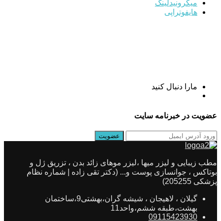
میکرونیدلینگ
هایفوتراپی
مارا دنبال کنید
عضویت در خبرنامه سایت
مطب زیبایی و لیزر میها ،لیزر موهای زائد بدن ، تزریق ژل و
بوتاکس ، جوانسازی پوست و... (دکتر تقی زاده | شماره نظام
پزشکی 205255)
گیلان ، لاهیجان ، شیشه گران،بهشتی9،ساختمان
بهشت،طبقه ششم،واحد11
09115423930