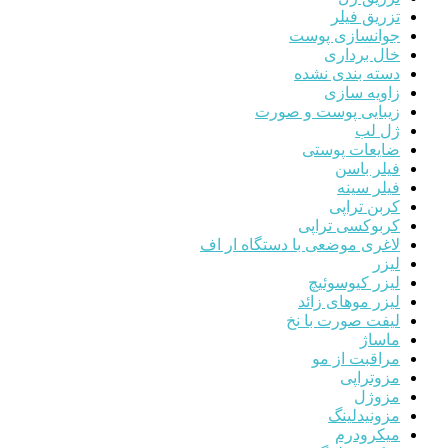
تزریق فیلر
جوانسازی پوست
خال برداری
دسته بندی نشده
زاویه سازی
زیبایی پوست و صورت
ژل لب
ضایعات پوستی
فیلر باسن
فیلر سینه
کربن تراپی
کربوکسی تراپی
لاغری موضعی با دستگاه ار اف
لیزر
لیزر کیوسوئیچ
لیزر موهای زائد
لیفت صورت با نخ
ماساژ
مراقبت از مو
مزوتراپی
مزوژل
مزونیدلینگ
میکرودرم