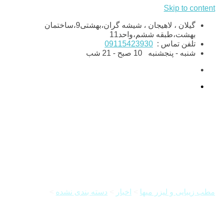
Skip to content
گیلان ، لاهیجان ، شیشه گران،بهشتی9،ساختمان
بهشت،طبقه ششم،واحد11
تلفن تماس :
09115423930
شنبه - پنجشنبه
10 صبح - 21 شب
معجزه هایفوتراپی
مطب زیبایی و لیزر میها
>
اخبار
>
دسته بندی نشده
>
معجزه
هایفوتراپی