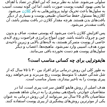
سلولی می‌شوند. شاید به نظر برسد که این اتفاق در تضاد با اهداف
ما یعنی بهبود کیفیت پوست صورت باشد، اما این گونه نیست. آسیب
به سلول‌ها باعث تحریک تولید پروتئین‌هایی به نام
کلاژن
می‌شود.
کلاژن‌ها مسئول حفظ ساختمان طبیعی پوست و بسیاری از دیگر
بافت‌های بدن هستند. هرچه مقدار کلاژن در بافت بیشتر باشد، آن
بافت سفت‌تر می‌شود.
پس افزایش کلاژن باعث می‌شود که پوستی سفت، صاف و بدون
چین و چروک داشته باشد. چون امواج پرانرژی فراصوت روی لایه‌ی
خاصی از پوست متمرکز هستند، به لایه‌های بالایی و زیرین ناحیه‌ی
مورد هدف، آسیبی وارد نمی‌شود. ماهیچه‌ها، اعصاب و دیگر
سلول‌های پوست هم دست نخورده باقی می‌مانند.
هایفوتراپی برای چه کسانی مناسب است؟
به طور کلی این روش درمانی برای افراد بین ۳۰ تا ۷۵ سال که از
شل شدگی خفیف تا متوسط پوست رنج می‌برند و می‌خواهند روند
پیری پوست را به تاخیر بیندازند، بسیار مناسب است.
هدف اصلی از روش هایفو کاهش سرعت پیری است، لذا در
متقاضیان جوان‌تر، پاسخ‌دهی بیشتری را به درمان شاهد هستیم.
متقاضیان بالای ۲۵ سال نیز می‌توانند از این روش درمانی به عنوان
یکی از موثرترین روش‌های پیشگیری از پیری پوست استفاده کنند.