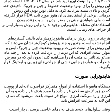
۲۰۰۹ با کاربرد
لیفت ابرو
تایید شد. در سال ۲۰۱۴، FDA استفاده از
این روش را برای بهبود وضعیت خطوط و چین و چروک ناحیه‌ی خط
گردن و بالای سینه نیز تایید کرد. به دلیل نوین بودن این روش
درمانی، برخی از استفاده‌های آن هنوز مورد تایید FDA قرار نگرفته
است ولی شواهدی مبنی بر مضر بودن یا آسیب زننده بودن
استفاده‌های مختلف هایفوتراپی وجود ندارد و این روش بسیار ایمن‌تر
از جراحی‌های زیبایی است.
هرچند بر روی روش درمانی هایفو پژوهش‌های بالینی گسترده‌ای
انجام نشده است، چندین و چند پژوهش‌ کوچک‌تر نشان می‌دهند که
این روش برای لیفت صورت و بهبود وضعیت چین و چروک ایمن و
موثر است. افرادی که این درمان را دریافت کرده‌اند بعد از چند ماه
می‌توانند تاثیرات مثبت آن را مشاهده کنند؛ بدون این که در معرض
خطرات و عوارض جانبی ناشی از جراحی‌های زیبایی و لیفتینگ قرار
بگیرند.
هایفوتراپی صورت
دستگاه هایفو با استفاده از امواج متمرکز فراصوت لایه‌ای از پوست
که در زیر لایه‌ی سطحی قرار دارد را مورد هدف قرار داده و به آن
انرژی وارد می‌کند. انرژی امواج فراصوت باعث می‌شود که دمای
این لایه به سرعت افزایش یابد.
وقتی سلول‌های لایه‌ی هدف به دمای خاصی برسند، دچار آسیب