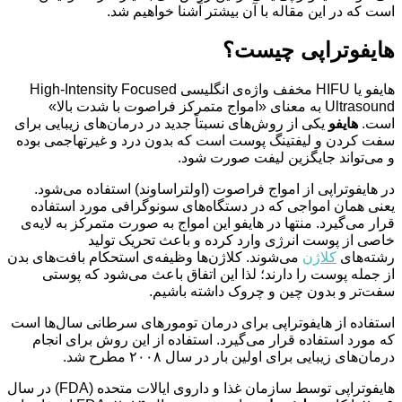
است که در این مقاله با آن بیشتر آشنا خواهیم شد.
هایفوتراپی چیست؟
هایفو یا HIFU مخفف واژه‌ی انگلیسی High-Intensity Focused
Ultrasound به معنای «امواج متمرکز فراصوت با شدت بالا»
است.
هایفو
یکی از روش‌های نسبتاً جدید در درمان‌های زیبایی برای
سفت کردن و لیفتینگ پوست است که بدون درد و غیرتهاجمی بوده
و می‌تواند جایگزین لیفت صورت شود.
در هایفوتراپی از امواج فراصوت (اولتراساوند) استفاده می‌شود.
یعنی همان امواجی که در دستگاه‌های سونوگرافی مورد استفاده
قرار می‌گیرد. منتها در هایفو این امواج به صورت متمرکز به لایه‌ی
خاصی از پوست انرژی وارد کرده و باعث تحریک تولید
رشته‌های
کلاژن
می‌شوند. کلاژن‌ها وظیفه‌ی استحکام بافت‌های بدن
از جمله پوست را دارند؛ لذا این اتفاق باعث می‌شود که پوستی
سفت‌تر و بدون چین و چروک داشته باشیم.
استفاده از هایفوتراپی برای درمان تومورهای سرطانی سال‌ها است
که مورد استفاده قرار می‌گیرد. استفاده از این روش برای انجام
درمان‌های زیبایی برای اولین بار در سال ۲۰۰۸ مطرح شد.
هایفوتراپی توسط سازمان غذا و داروی ایالات متحده (FDA) در سال