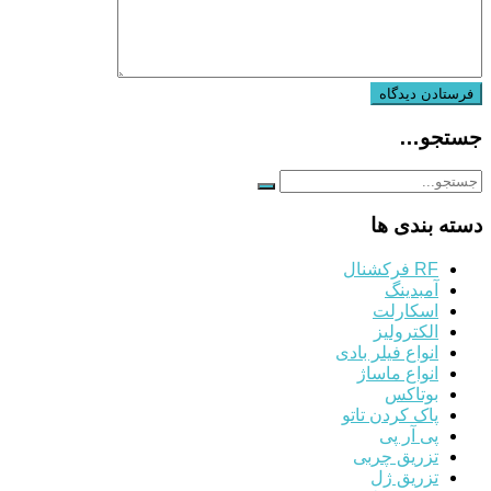
جستجو…
دسته بندی ها
RF فرکشنال
آمبدینگ
اسکارلت
الکترولیز
انواع فیلر بادی
انواع ماساژ
بوتاکس
پاک کردن تاتو
پی آر پی
تزریق چربی
تزریق ژل