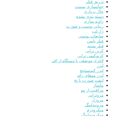
تزریق فیلر
جوانسازی پوست
خال برداری
دسته بندی نشده
زاویه سازی
زیبایی پوست و صورت
ژل لب
ضایعات پوستی
فیلر باسن
فیلر سینه
کربن تراپی
کربوکسی تراپی
لاغری موضعی با دستگاه ار اف
لیزر
لیزر کیوسوئیچ
لیزر موهای زائد
لیفت صورت با نخ
ماساژ
مراقبت از مو
مزوتراپی
مزوژل
مزونیدلینگ
میکرودرم
میکرونیدلینگ