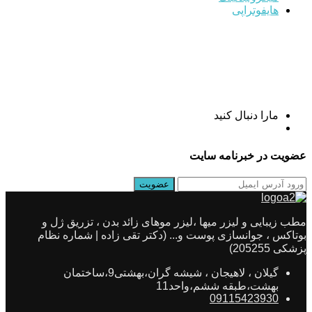
هایفوتراپی
مارا دنبال کنید
عضویت در خبرنامه سایت
مطب زیبایی و لیزر میها ،لیزر موهای زائد بدن ، تزریق ژل و
بوتاکس ، جوانسازی پوست و... (دکتر تقی زاده | شماره نظام
پزشکی 205255)
گیلان ، لاهیجان ، شیشه گران،بهشتی9،ساختمان
بهشت،طبقه ششم،واحد11
09115423930