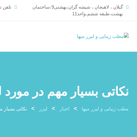
Ski
گیلان ، لاهیجان ، شیشه گران،بهشتی9،ساختمان
تلفن 
t
بهشت،طبقه ششم،واحد11
conten
نکاتی بسیار مهم در مورد ل
>
>
>
مطب زیبایی و لیزر میها
اخبار
لیزر
نکاتی بسیار م