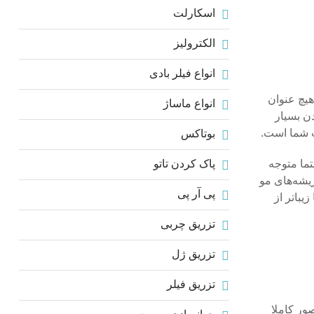
اسکارلت
الکترولیز
انواع فیلر بادی
یچ عنوان
انواع ماساژ
دن بسیار
ت شما است.
بوتاکس
تما متوجه
پاک کردن تاتو
یشه‌های مو
پی آر پی
یباتر از
تزریق چربی
تزریق ژل
تزریق فیلر
ور کاملا