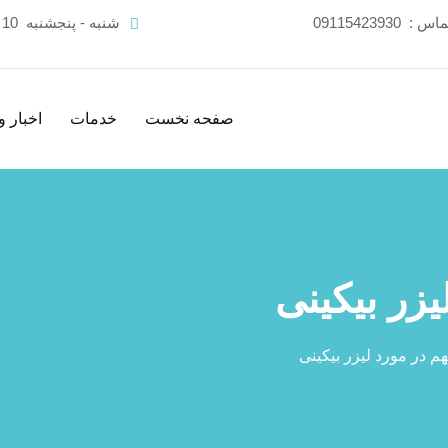
تماس :
09115423930
شنبه - پنجشنبه
10 صبح - 21 شب
صفحه نخست
خدمات
اخبار و
یزر بیکینی
هم در مورد لیزر بیکینی