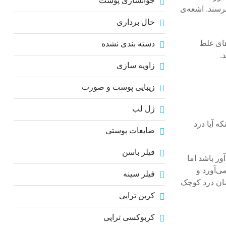
جوانسازی پوست
برسند. اشعه‌ی
خال برداری
رهای غلط
دسته بندی نشده
.
زاویه سازی
زیبایی پوست و صورت
ژل لب
ه آیا درد
ضایعات پوستی
فیلر باسن
ر باشد اما
ی‌آورد و
فیلر سینه
مان درد کوچک
کربن تراپی
کربوکسی تراپی