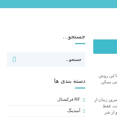
جستجو…
با این روش
دسته بندی ها
حتی ممکن
RF فرکشنال
مرور زمان از
ست. فقط
آمبدینگ
 از شر