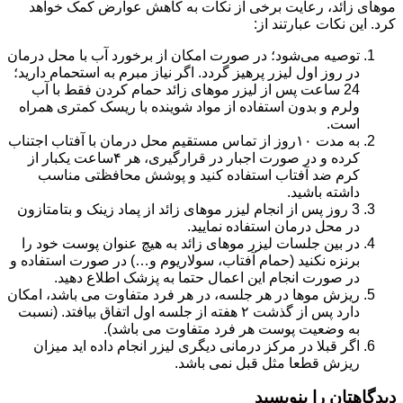
موهای زائد، رعایت برخی از نکات به کاهش عوارض کمک خواهد
کرد. این نکات عبارتند از:
توصیه می‌شود؛ در صورت امکان از برخورد آب با محل درمان
در روز اول لیزر پرهیز گردد. اگر نیاز مبرم به استحمام دارید؛
24 ساعت پس از لیزر موهای زائد حمام کردن فقط با آب
ولرم و بدون استفاده از مواد شوینده با ریسک کمتری همراه
است.
به مدت ۱۰روز از تماس مستقیم محل درمان با آفتاب اجتناب
کرده و در صورت اجبار در قرارگیری، هر ۴ساعت یکبار از
كرم ضد آفتاب استفاده كنید و پوشش محافظتی مناسب
داشته باشید.
3 روز پس از انجام لیزر موهای زائد از پماد زینک و بتامتازون
در محل درمان استفاده نمایید.
در بین جلسات لیزر موهای زائد به هیچ عنوان پوست خود را
برنزه نکنید (حمام آفتاب، سولاریوم و…) در صورت استفاده و
در صورت انجام این اعمال حتما به پزشک اطلاع دهید.
ریزش موها در هر جلسه، در هر فرد متفاوت می باشد، امکان
دارد پس از گذشت ۲ هفته از جلسه اول اتفاق بیافتد. (نسبت
به وضعیت پوست هر فرد متفاوت می باشد).
اگر قبلا در مرکز درمانی دیگری لیزر انجام داده اید میزان
ریزش قطعا مثل قبل نمی باشد.
دیدگاهتان را بنویسید