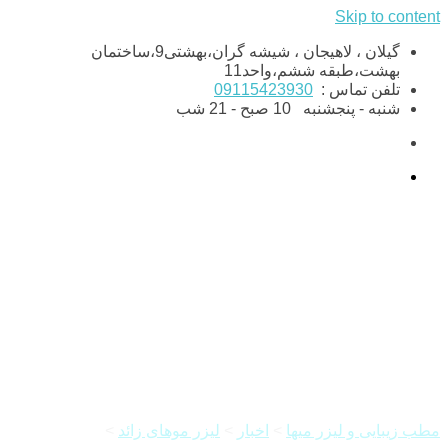
Skip to content
گیلان ، لاهیجان ، شیشه گران،بهشتی9،ساختمان
بهشت،طبقه ششم،واحد11
تلفن تماس :
09115423930
شنبه - پنجشنبه
10 صبح - 21 شب
نکات طلایی بعد از لیزر موهای
زاید
مطب زیبایی و لیزر میها
>
اخبار
>
لیزر موهای زائد
>
نکات طلایی