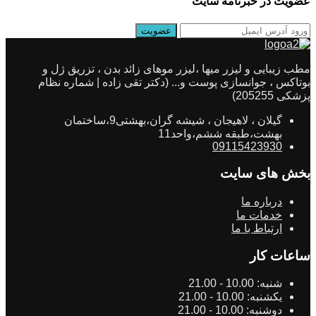
عضویت در خبرنامه سایت
مطب زیبایی و لیزر میها ،لیزر موهای زائد بدن ، تزریق ژل و
بوتاکس ، جوانسازی پوست و... (دکتر تقی زاده | شماره نظام
پزشکی 205255)
گیلان ، لاهیجان ، شیشه گران،بهشتی9،ساختمان
بهشت،طبقه ششم،واحد11
09115423930
بخش های سایت
درباره ما
خدمات ما
ارتباط با ما
ساعات کار
شنبه:
10.00 - 21.00
یکشنبه:
10.00 - 21.00
دوشنبه:
10.00 - 21.00