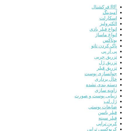
RF فرکشنال
آمبدینگ
اسکارلت
الکترولیز
انواع فیلر بادی
انواع ماساژ
بوتاکس
پاک کردن تاتو
پی آر پی
تزریق چربی
تزریق ژل
تزریق فیلر
جوانسازی پوست
خال برداری
دسته بندی نشده
زاویه سازی
زیبایی پوست و صورت
ژل لب
ضایعات پوستی
فیلر باسن
فیلر سینه
کربن تراپی
کربوکسی تراپی