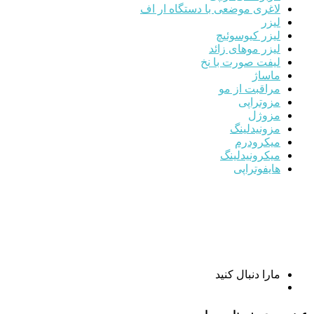
لاغری موضعی با دستگاه ار اف
لیزر
لیزر کیوسوئیچ
لیزر موهای زائد
لیفت صورت با نخ
ماساژ
مراقبت از مو
مزوتراپی
مزوژل
مزونیدلینگ
میکرودرم
میکرونیدلینگ
هایفوتراپی
مارا دنبال کنید