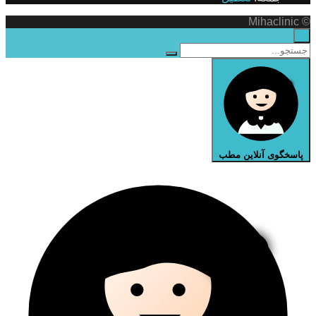
© Mihaclinic
×
پاسخگوی آنلاین مطب