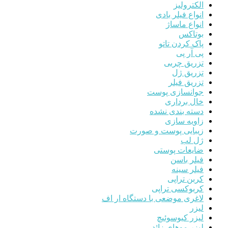
الکترولیز
انواع فیلر بادی
انواع ماساژ
بوتاکس
پاک کردن تاتو
پی آر پی
تزریق چربی
تزریق ژل
تزریق فیلر
جوانسازی پوست
خال برداری
دسته بندی نشده
زاویه سازی
زیبایی پوست و صورت
ژل لب
ضایعات پوستی
فیلر باسن
فیلر سینه
کربن تراپی
کربوکسی تراپی
لاغری موضعی با دستگاه ار اف
لیزر
لیزر کیوسوئیچ
لیزر موهای زائد