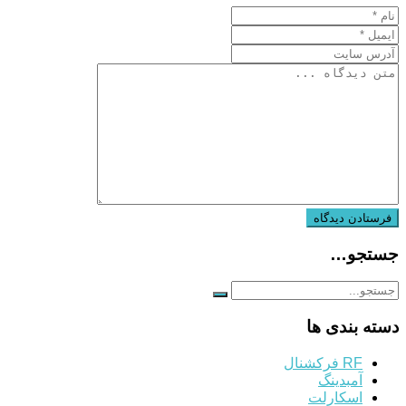
جستجو…
دسته بندی ها
RF فرکشنال
آمبدینگ
اسکارلت