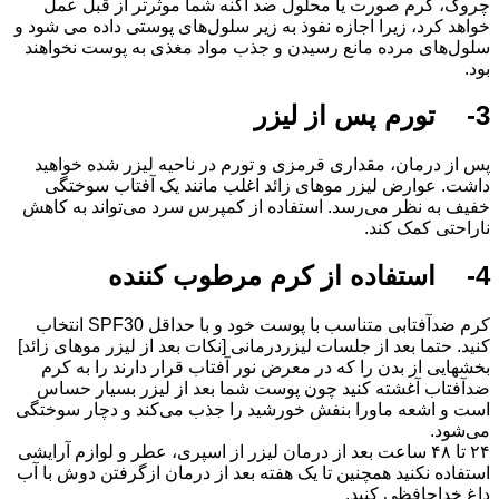
چروک، کرم صورت یا محلول ضد آکنه شما موثرتر از قبل عمل
خواهد کرد، زیرا اجازه نفوذ به زیر سلول‌های پوستی داده می شود و
سلول‌های مرده مانع رسیدن و جذب مواد مغذی به پوست نخواهند
بود.
3- تورم پس از لیزر
پس از درمان، مقداری قرمزی و تورم در ناحیه لیزر شده خواهید
داشت. عوارض لیزر موهای زائد اغلب مانند یک آفتاب سوختگی
خفیف به نظر می‌رسد. استفاده از کمپرس سرد می‌تواند به کاهش
ناراحتی کمک کند.
4- استفاده از کرم مرطوب کننده
کرم ضدآفتابی متناسب با پوست خود و با حداقل SPF30 انتخاب
کنید. حتما بعد از جلسات لیزردرمانی [نکات بعد از لیزر موهای زائد]
بخش‎هایی از بدن را که در معرض نور آفتاب قرار دارند را به کرم
ضدآفتاب آغشته کنید چون پوست شما بعد از لیزر بسیار حساس
است و اشعه ماورا بنفش خورشید را جذب می‌کند و دچار سوختگی
می‌شود.
۲۴ تا ۴۸ ساعت بعد از درمان لیزر از اسپری، عطر و لوازم آرایشی
استفاده نکنید همچنین تا یک هفته بعد از درمان ازگرفتن دوش با آب
داغ خداحافظی کنید.