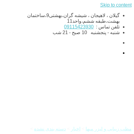
Skip to content
گیلان ، لاهیجان ، شیشه گران،بهشتی9،ساختمان
بهشت،طبقه ششم،واحد11
تلفن تماس :
09115423930
شنبه - پنجشنبه
10 صبح - 21 شب
نکات مهم بعد از انجام لیزر
موهای زاید
مطب زیبایی و لیزر میها
>
اخبار
>
دسته بندی نشده
>
نکات مهم بعد