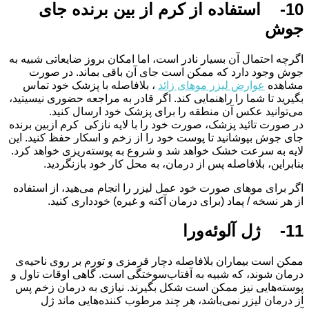
10- استفاده از کرم از بین برنده جای
جوش
اگرچه احتمال آن بسیار نادر است، اما امکان بروز ضایعاتی شبیه به
جوش وجود دارد که ممکن است جای آن باقی بماند. در صورت
مشاهده
عوارض لیزر موهای زائد
، بلافاصله با پزشک خود تماس
بگیرید تا شما را راهنمایی کند. اگر قادر به مراجعه حضوری نیسیتید،
می‌توانید عکس آن منطقه را برای پزشک خود ارسال کنید.
در صورت تائید پزشک، صورت خود را با لایه نازکی کرم ازبین برنده
جای جوش بپوشانید تا پوست خود را از زخم و اسکار حفظ کنید. این
لایه به سرعت خشک خواهد شد و شروع به پوسته‌ریزی خواهد کرد.
بنابراین، بلافاصله پس از درمان، به محل کار خود بازنگردید.
اگر برای موهای صورت خود عمل لیزر را انجام می‌هید، از استفاده
از هر نسخه / پماد (برای درمان آکنه و غیره) خودداری کنید.
11- ژل آلوئه‌ورا
ممکن است بیماران بلافاصله دچار قرمزی و تورم بر روی ناحیه‌ی
درمان شوند، که شبیه به آفتاب‌سوختگی است. گاهی اوقات تاول و
پوسته‌هایی نیز ممکن است شکل بگیرند. نیازی به درمان زخم پس
از درمان لیزر نمی‌باشد، هر چند مرطوب کننده‌هایی ماند ژل