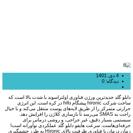
با دستگاه دابلو گلد
4 دی, 1401
دیدگاه: 0
هایفوتراپی
دابلو گلد جدیدترین ورژن فناوری اولتراسوند با شدت بالا است که
ساخت شرکت hironic پیشگام hifu در کره است. این انرژی
حرارتی متمرکز را از طریق لایه‌های پوست منتقل می‌کند و با خیال
راحت به SMAS می‌رسد تا بازسازی کلاژن را افزایش دهد.
سیستمی بسیار دقیق، غیر جراحی، و روشی درمانی برای
حرفه‌ای‌هاست. سرعت هایفو دابلو گلد ​​عملکردی نوآورانه است!
زمان درمان با فناوری ظرفیت بالای Hironic به طرز چشمگیری