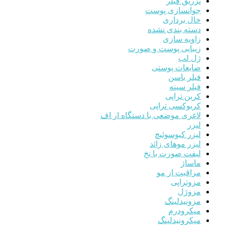
تزریق فیلر
جوانسازی پوست
خال برداری
دسته بندی نشده
زاویه سازی
زیبایی پوست و صورت
ژل لب
ضایعات پوستی
فیلر باسن
فیلر سینه
کربن تراپی
کربوکسی تراپی
لاغری موضعی با دستگاه ار اف
لیزر
لیزر کیوسوئیچ
لیزر موهای زائد
لیفت صورت با نخ
ماساژ
مراقبت از مو
مزوتراپی
مزوژل
مزونیدلینگ
میکرودرم
میکرونیدلینگ