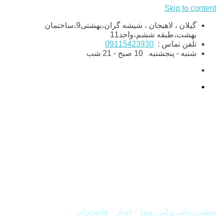
Skip to content
گیلان ، لاهیجان ، شیشه گران،بهشتی9،ساختمان
بهشت،طبقه ششم،واحد11
تلفن تماس :
09115423930
شنبه - پنجشنبه
10 صبح - 21 شب
هایفوتراپی صورت با دستگاه
دابلو گلد
مطب زیبایی و لیزر میها
>
اخبار
>
هایفوتراپی
>
هایفوتراپی صورت