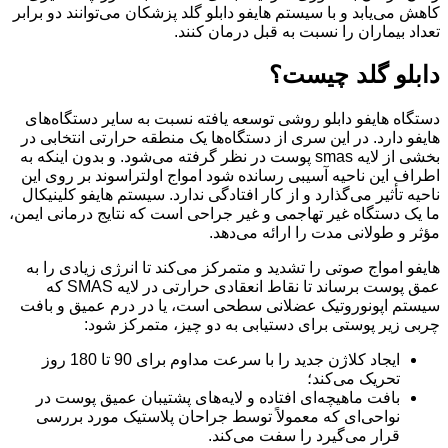
کاهش می‌یابد و با سیستم هایفو دابلو گلد پزشکان می‌توانند دو برابر
تعداد بیماران را نسبت به قبل درمان کنند.
دابلو گلد چیست؟
دستگاه هایفو دابلو روشی توسعه یافته نسبت به سایر دستگاه‌های
هایفو دارد. در این سری از دستگاه‌ها یک منطقه حرارتی انتخابی در
بخشی از لایه smas پوست در نظر گرفته می‌شود. و بدون اینکه به
اطراف این ناحیه آسیبی رسانده شود امواج اولتراسوند بر روی این
ناحیه تأثیر می‌گذارد و از کار افتادگی ندارد. سیستم هایفو کلینیکال
ما یک دستگاه غیر تهاجمی و غیر جراحی است که نتایج درمانی ایمن،
مؤثر و طولانی مدت را ارائه می‌دهد.
هایفو امواج صوتی را تشدید و متمرکز می‌کند تا انرژی زیادی را به
عمق پوست برساند تا نقاط انعقادی حرارتی در لایه SMAS که
سیستم اپونوروتیک عضلانی سطحی است، یا در درم عمیق و بافت
چربی زیر پوستی برای دستیابی به دو چیز، متمرکز شود:
ایجاد کلاژن جدید را با سرعت مداوم برای 90 تا 180 روز
تحریک می‌کند؛
بافت ماهیچه‌ای افتاده و لایه‌های پشتیبان عمیق پوست در
نواحی‌ای که معمولاً توسط جراحان پلاستیک مورد بررسی
قرار می‌گیرد را سفت می‌کند.