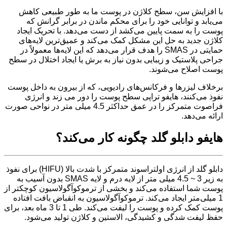
با افزایش سن، سطح کلاژن در پوست ما به طور طبیعی کاهش
می‌یابد و توانایی خود را برای محکم ماندن در برابر گرانش که
پوست را به سمت پایین می‌کشد از دست می‌دهد. با تحریک ایجاد
کلاژن جدید به حل این مشکل کمک می‌کند و عمیق‌ترین لایه‌های
حمایتی در SMAS را هدف قرار می‌دهد که این لایه‌ها معمولاً در
جراحی پلاستیک و زیبایی بدون نیاز به برش یا ایجاد اختلال در سطح
پوست اصلاح می‌شوند.
برخلاف لیزرها و فرکانس‌های رادیویی، که از بیرون به داخل پوست
نفوذ می‌کنند، هایفو تراپی سطح پوست را دور می زند و انرژی
فراصوت متمرکز را در عمق حداکثر 4.5 میلی متر در نواحی صورت
ارائه می‌دهد.
هایفو دابلو گلد چگونه کار می‌کند؟
دابلو گلد از انرژی اولتراسوند متمرکز با شدت بالا (HIFU) برای نفوذ
به زیر 3 ~ 4.5 میلی متر از لایه درم و لایه SMAS بدون آسیب به
پوست شما استفاده می‌کند و بخشی از ترموکوآگولاسیون کوچکتر از
1 میلی‌متر ایجاد می‌کند. ترموکوآگولاسیون به انقباض بافت افتاده
پوست کمک کرده و پوست را لیفت می‌کند. طی 1 تا 3 ماه بعد، برای
حفظ لیفت شدگی و کشیدگی، الاستین و کلاژن تولید می‌شود.