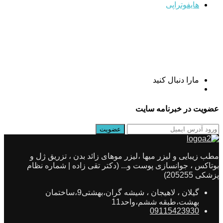
هایفوتراپی
مارا دنبال کنید
عضویت در خبرنامه سایت
مطب زیبایی و لیزر میها ،لیزر موهای زائد بدن ، تزریق ژل و
بوتاکس ، جوانسازی پوست و... (دکتر تقی زاده | شماره نظام
پزشکی 205255)
گیلان ، لاهیجان ، شیشه گران،بهشتی9،ساختمان
بهشت،طبقه ششم،واحد11
09115423930