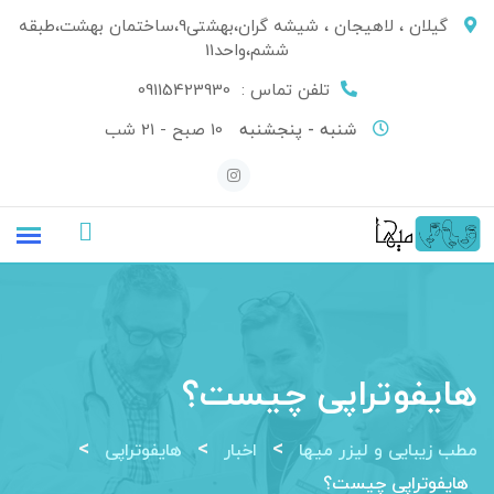
Ski
گیلان ، لاهیجان ، شیشه گران،بهشتی9،ساختمان بهشت،طبقه
t
ششم،واحد11
conten
تلفن تماس :
09115423930
شنبه - پنجشنبه
10 صبح - 21 شب
هایفوتراپی چیست؟
>
>
>
مطب زیبایی و لیزر میها
اخبار
هایفوتراپی
هایفوتراپی چیست؟