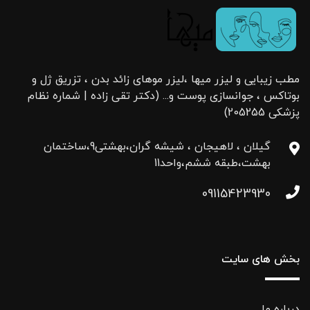
مطب زیبایی و لیزر میها ،لیزر موهای زائد بدن ، تزریق ژل و
بوتاکس ، جوانسازی پوست و... (دکتر تقی زاده | شماره نظام
پزشکی 205255)
گیلان ، لاهیجان ، شیشه گران،بهشتی9،ساختمان
بهشت،طبقه ششم،واحد11
09115423930
بخش های سایت
درباره ما