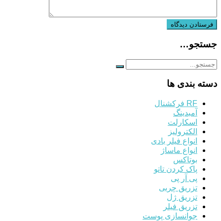
جستجو…
دسته بندی ها
RF فرکشنال
آمبدینگ
اسکارلت
الکترولیز
انواع فیلر بادی
انواع ماساژ
بوتاکس
پاک کردن تاتو
پی آر پی
تزریق چربی
تزریق ژل
تزریق فیلر
جوانسازی پوست