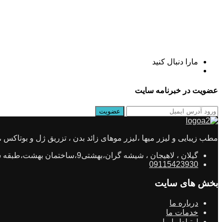
مارا دنبال کنید
عضویت در خبرنامه سایت
مطب زیبایی و لیزر میها ،لیزر موهای زائد بدن ، تزریق ژل و بوتاکس ، جو
گیلان ، لاهیجان ، شیشه گران،بهشتی9،ساختمان بهشت،طبقه ششم،واحد11
09115423930
بخش های سایت
درباره ما
خدمات ما
ارتباط با ما