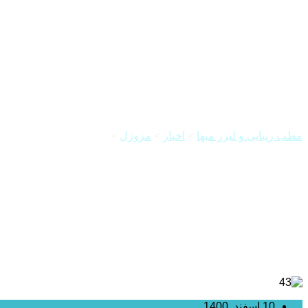
هزینه تزریق ژل جالپرو
مطب زیبایی و لیزر میها
>
اخبار
>
مزوژل
>
هزینه تزریق ژل جالپرو
10 اسفند, 1400