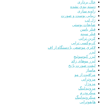
خال برداری
دسته بندی نشده
زاویه سازی
زیبایی پوست و صورت
ژل لب
ضایعات پوستی
فیلر باسن
فیلر سینه
کربن تراپی
کربوکسی تراپی
لاغری موضعی با دستگاه ار اف
لیزر
لیزر کیوسوئیچ
لیزر موهای زائد
لیفت صورت با نخ
ماساژ
مراقبت از مو
مزوتراپی
مزوژل
مزونیدلینگ
میکرودرم
میکرونیدلینگ
هایفوتراپی