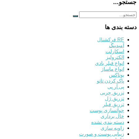
جستجو…
دسته بندی ها
RF فرکشنال
آمبدینگ
اسکارلت
الکترولیز
انواع فیلر بادی
انواع ماساژ
بوتاکس
پاک کردن تاتو
پی آر پی
تزریق چربی
تزریق ژل
تزریق فیلر
جوانسازی پوست
خال برداری
دسته بندی نشده
زاویه سازی
زیبایی پوست و صورت