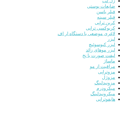
ژل لب
ضایعات پوستی
فیلر باسن
فیلر سینه
کربن تراپی
کربوکسی تراپی
لاغری موضعی با دستگاه ار اف
لیزر
لیزر کیوسوئیچ
لیزر موهای زائد
لیفت صورت با نخ
ماساژ
مراقبت از مو
مزوتراپی
مزوژل
مزونیدلینگ
میکرودرم
میکرونیدلینگ
هایفوتراپی