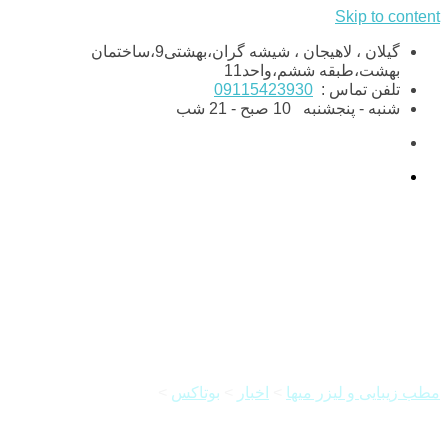
Skip to content
گیلان ، لاهیجان ، شیشه گران،بهشتی9،ساختمان
بهشت،طبقه ششم،واحد11
تلفن تماس :
09115423930
شنبه - پنجشنبه
10 صبح - 21 شب
همه چیز درمورد بوتاکس پیشانی
مطب زیبایی و لیزر میها
>
اخبار
>
بوتاکس
>
همه چیز درمورد
بوتاکس پیشانی