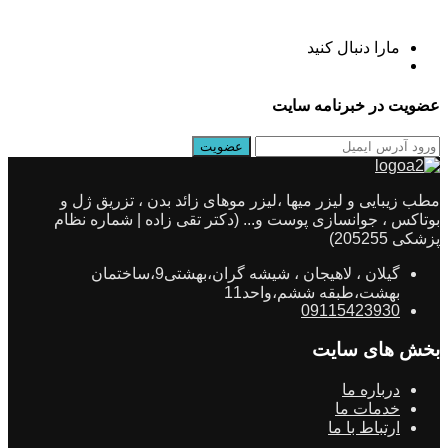
مارا دنبال کنید
عضویت در خبرنامه سایت
مطب زیبایی و لیزر میها ،لیزر موهای زائد بدن ، تزریق ژل و
بوتاکس ، جوانسازی پوست و... (دکتر تقی زاده | شماره نظام
پزشکی 205255)
گیلان ، لاهیجان ، شیشه گران،بهشتی9،ساختمان
بهشت،طبقه ششم،واحد11
09115423930
بخش های سایت
درباره ما
خدمات ما
ارتباط با ما