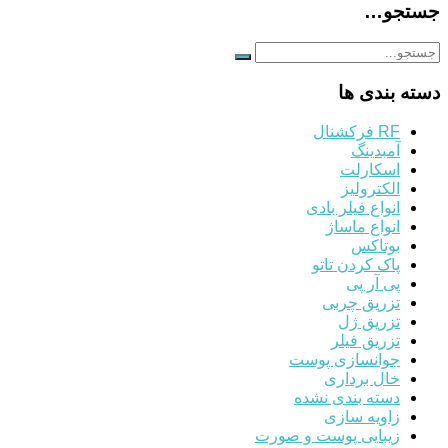
جستجو…
دسته بندی ها
RF فرکشنال
آمبدینگ
اسکارلت
الکترولیز
انواع فیلر بادی
انواع ماساژ
بوتاکس
پاک کردن تاتو
پی آر پی
تزریق چربی
تزریق ژل
تزریق فیلر
جوانسازی پوست
خال برداری
دسته بندی نشده
زاویه سازی
زیبایی پوست و صورت