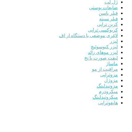
ژل لب
ضایعات پوستی
فیلر باسن
فیلر سینه
کربن تراپی
کربوکسی تراپی
لاغری موضعی با دستگاه ار اف
لیزر
لیزر کیوسوئیچ
لیزر موهای زائد
لیفت صورت با نخ
ماساژ
مراقبت از مو
مزوتراپی
مزوژل
مزونیدلینگ
میکرودرم
میکرونیدلینگ
هایفوتراپی