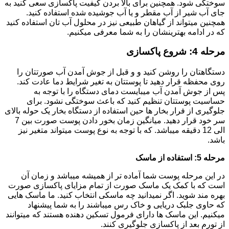
سوختگی شود. همچنین برای بالا بردن کیفیت پاکسازی سعی کنید به
جای آب شیر از آب مقطر و یا آب جوشیده شده استفاده کنید.
همچنین میتواند از گیاهان طبیعی نیز در محلول آب تان استفاده کنید
که در ادامه بهترینشان را به شما معرفی میکنیم.
مرحله 4: شروع پاکسازی
دستگاهتان را روشن کنید و و قبل از جوش آمدن آب صورتتان را
روی محفظه قرار دهید تا پوستتان به تغیر شرایط دما عادت کند.
پس از جوش آمدن آب میبایست دمای دستگاه را با توجه به
حساسیت پوستتان تنظیم کنید که باعث سوختگی نشود. برای
جلوگیری از فرار بخار ها
حین استفاده از دستگاه بخار یک حوله بالای
سر خود قرار دهید.
میانگین زمان بخور دادن پوست صورت بین 7
الی 12 دقیقه میباشد. که با توجه به نوع پوست میتواند متغیر نیز
باشد.
مرحله 5: استفاده از ماسک
در این مرحله پوست شما آماده تر از همیشه میباشد و زمان آن
است که با کمک یک ماسک صورت از تمام مزایای پاکسازی صورت
بهره مند شوید. اگر نمیدانید چه ماسکی انتخاب کنید. ما ماسک هایی
که حاوی جلبک دریایی و خاک رس میباشند را به شما پیشنهاد
میکنیم. این ماسک ها دارای فرمول تسکین دهنده هستند که میتوانند
از تورم بعد از پاکسازی جلوگیری کنند.