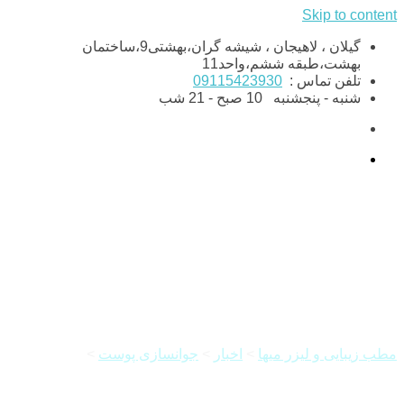
Skip to content
گیلان ، لاهیجان ، شیشه گران،بهشتی9،ساختمان
بهشت،طبقه ششم،واحد11
تلفن تماس :
09115423930
شنبه - پنجشنبه
10 صبح - 21 شب
پاکسازی صورت با بخور
مطب زیبایی و لیزر میها
>
اخبار
>
جوانسازی پوست
>
پاکسازی
صورت با بخور