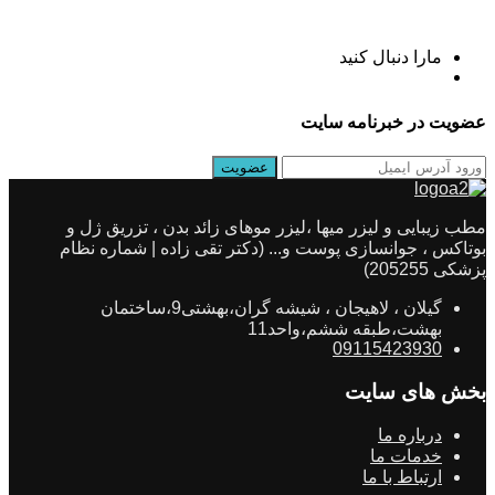
مارا دنبال کنید
عضویت در خبرنامه سایت
مطب زیبایی و لیزر میها ،لیزر موهای زائد بدن ، تزریق ژل و
بوتاکس ، جوانسازی پوست و... (دکتر تقی زاده | شماره نظام
پزشکی 205255)
گیلان ، لاهیجان ، شیشه گران،بهشتی9،ساختمان
بهشت،طبقه ششم،واحد11
09115423930
بخش های سایت
درباره ما
خدمات ما
ارتباط با ما