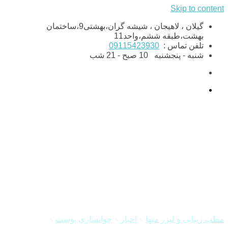
Skip to content
گیلان ، لاهیجان ، شیشه گران،بهشتی9،ساختمان
بهشت،طبقه ششم،واحد11
تلفن تماس :
09115423930
شنبه - پنجشنبه
10 صبح - 21 شب
پاکسازی پوست چیست؟ روش
ها و مزایا
مطب زیبایی و لیزر میها
>
اخبار
>
جوانسازی پوست
>
پاکسازی