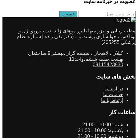
عضویت در خبرنامه سایت
مطب زیبایی و لیزر میها ،لیزر موهای زائد بدن ، تزریق ژل و
بوتاکس ، جوانسازی پوست و... (دکتر تقی زاده | شماره نظام
پزشکی 205255)
گیلان ، لاهیجان ، شیشه گران،بهشتی9،ساختمان
بهشت،طبقه ششم،واحد11
09115423930
بخش های سایت
درباره ما
خدمات ما
ارتباط با ما
ساعات کار
شنبه:
10.00 - 21.00
یکشنبه:
10.00 - 21.00
دوشنبه:
10.00 - 21.00