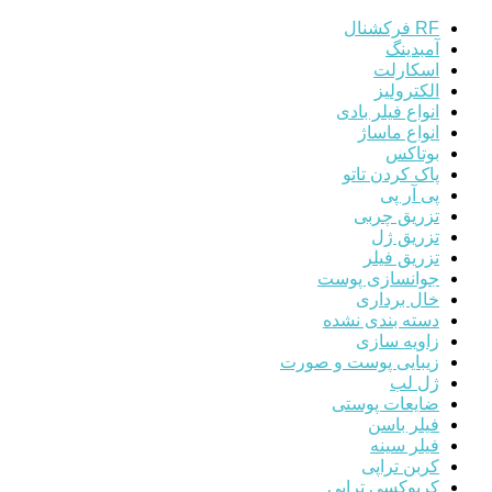
RF فرکشنال
آمبدینگ
اسکارلت
الکترولیز
انواع فیلر بادی
انواع ماساژ
بوتاکس
پاک کردن تاتو
پی آر پی
تزریق چربی
تزریق ژل
تزریق فیلر
جوانسازی پوست
خال برداری
دسته بندی نشده
زاویه سازی
زیبایی پوست و صورت
ژل لب
ضایعات پوستی
فیلر باسن
فیلر سینه
کربن تراپی
کربوکسی تراپی