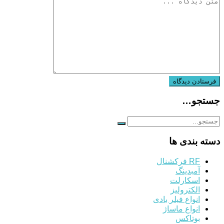
جستجو…
دسته بندی ها
RF فرکشنال
آمبدینگ
اسکارلت
الکترولیز
انواع فیلر بادی
انواع ماساژ
بوتاکس