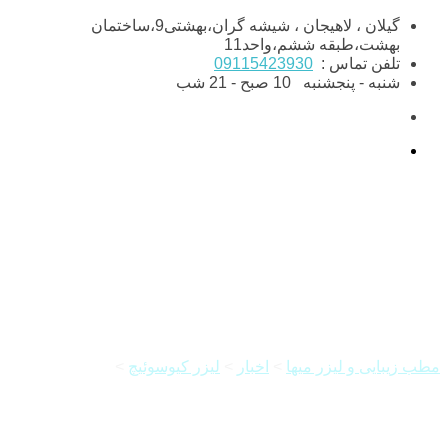
Skip
گیلان ، لاهیجان ، شیشه گران،بهشتی9،ساختمان
to
بهشت،طبقه ششم،واحد11
content
تلفن تماس :
09115423930
شنبه - پنجشنبه
10 صبح - 21 شب
پاک کردن تاتو با لیزر کیوسوئیچ
مطب زیبایی و لیزر میها
>
اخبار
>
لیزر کیوسوئیچ
>
پاک کردن تاتو با
لیزر کیوسوئیچ