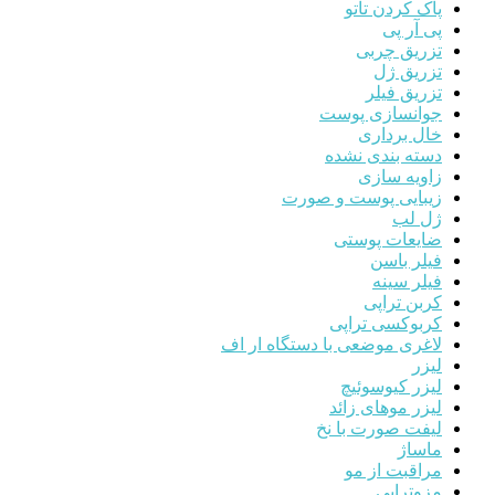
پاک کردن تاتو
پی آر پی
تزریق چربی
تزریق ژل
تزریق فیلر
جوانسازی پوست
خال برداری
دسته بندی نشده
زاویه سازی
زیبایی پوست و صورت
ژل لب
ضایعات پوستی
فیلر باسن
فیلر سینه
کربن تراپی
کربوکسی تراپی
لاغری موضعی با دستگاه ار اف
لیزر
لیزر کیوسوئیچ
لیزر موهای زائد
لیفت صورت با نخ
ماساژ
مراقبت از مو
مزوتراپی