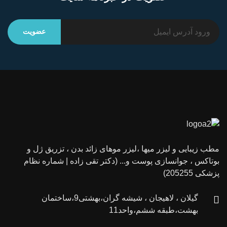
مطب زیبایی و لیزر میها ،لیزر موهای زائد بدن ، تزریق ژل و
بوتاکس ، جوانسازی پوست و... (دکتر تقی زاده | شماره نظام
پزشکی 205255)
گیلان ، لاهیجان ، شیشه گران،بهشتی9،ساختمان
بهشت،طبقه ششم،واحد11