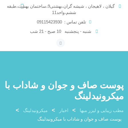
Ski
گیلان ، لاهیجان ، شیشه گران،بهشتی9،ساختمان بهشت،طبقه
t
ششم،واحد11
conten
تلفن تماس :
09115423930
شنبه - پنجشنبه
10 صبح - 21 شب
پوست صاف و جوان و شاداب با
میکرونیدلینگ
>
>
>
مطب زیبایی و لیزر میها
اخبار
میکرونیدلینگ
پوست صاف و جوان و شاداب با میکرونیدلینگ