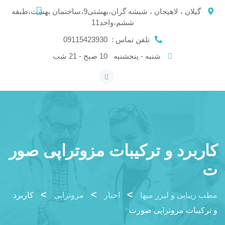
Ski
گیلان ، لاهیجان ، شیشه گران،بهشتی9،ساختمان بهشت،طبقه
t
ششم،واحد11
conten
تلفن تماس :
09115423930
شنبه - پنجشنبه
10 صبح - 21 شب
کاربرد و ترکیبات مزوتراپی صور
ت
>
>
>
مطب زیبایی و لیزر میها
اخبار
مزوتراپی
کاربرد
و ترکیبات مزوتراپی صورت