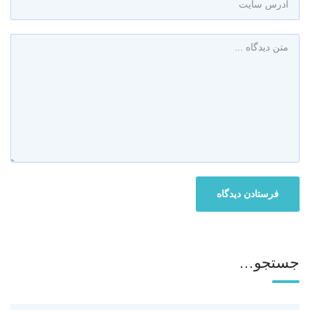
جستجو…