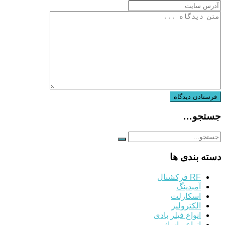
جستجو…
دسته بندی ها
RF فرکشنال
آمبدینگ
اسکارلت
الکترولیز
انواع فیلر بادی
انواع ماساژ