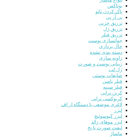
بوتاکس
پاک کردن تاتو
پی آر پی
تزریق چربی
تزریق ژل
تزریق فیلر
جوانسازی پوست
خال برداری
دسته بندی نشده
زاویه سازی
زیبایی پوست و صورت
ژل لب
ضایعات پوستی
فیلر باسن
فیلر سینه
کربن تراپی
کربوکسی تراپی
لاغری موضعی با دستگاه ار اف
لیزر
لیزر کیوسوئیچ
لیزر موهای زائد
لیفت صورت با نخ
ماساژ