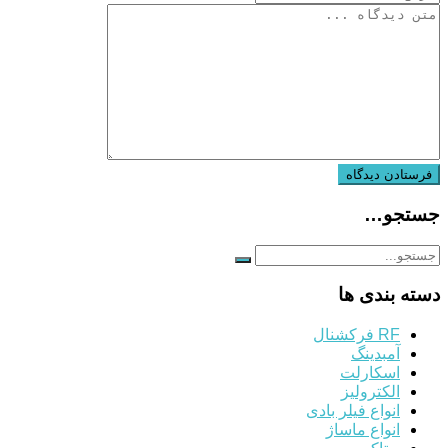
جستجو…
دسته بندی ها
RF فرکشنال
آمبدینگ
اسکارلت
الکترولیز
انواع فیلر بادی
انواع ماساژ