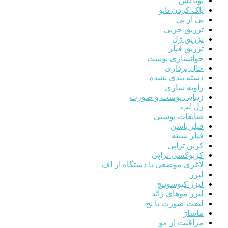
بوتاکس
پاک کردن تاتو
پی آر پی
تزریق چربی
تزریق ژل
تزریق فیلر
جوانسازی پوست
خال برداری
دسته بندی نشده
زاویه سازی
زیبایی پوست و صورت
ژل لب
ضایعات پوستی
فیلر باسن
فیلر سینه
کربن تراپی
کربوکسی تراپی
لاغری موضعی با دستگاه ار اف
لیزر
لیزر کیوسوئیچ
لیزر موهای زائد
لیفت صورت با نخ
ماساژ
مراقبت از مو