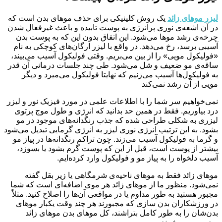
لیزر موهای زائد
یک روش کلینیکی برای حذف موهای بدن است که
در آن اشعه‌ی نوری پرانرژی به پوست تابیده و باعث غیرفعال شدن
چرخه‌ی رشد موها می‌شود. این اتفاق بدون این که به پوست بدن
آسیبی برسد، رخ می‌دهد. در واقع با لیزر ارگان‌های کوچکی به نام
«فولیکول مویی» را از بین می‌بریم. وقتی فولیکول آسیب می‌بیند،
ساقه‌ی مو ضعیف و شل می‌شود. طی چند جلسات درمانی آن قدر
به فولیکول‌ها آسیب می‌زنیم که نهایتا فولیکول می‌میرد و دیگر
مویی از آن رشد نمی‌کند
نمی‌خواهیم سر شما را با اطلاعات علمی در مورد فیزیک نور و لیزر
درد بیاوریم. فقط در همین حد بدانید که انرژی و طول موج پرتوی
لیزری به شکلی طراحی شده که جذب رنگدانه‌های موجود در مو
بشود. به این ترتیب انرژی نوری لیزر به انرژی گرمایی تبدیل می‌شود
و گرما به فولیکول آسیب می‌زند. چون تراکم رنگدانه‌ها در پیاز مو
بیشتر از پوست است، قبل از این که پوست گرم بشود یا بسوزد،
آسیب دلخواه را به پیاز مو و فولیکول وارد کرده‌ایم.
موهای زائد فقط به موهای ناحیه‌ی شرمگاهی یا زیر بقل گفته
نمی‌شود. منظور ما از موهای زائد هر موی اضافه‌ای است که شما
مجبور هستید به طور مداوم یا در مواقعی آن‌ها را اصلاح کنید. مثلاً
در ورزشکاران بدن سازی که مجبورند هر چند وقت یکبار موهای
بدن‌شان را به طور کامل بتراشند، کل موهای بدن موهای زائد