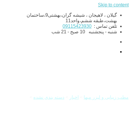
Skip to content
گیلان ، لاهیجان ، شیشه گران،بهشتی9،ساختمان
بهشت،طبقه ششم،واحد11
تلفن تماس :
09115423930
شنبه - پنجشنبه
10 صبح - 21 شب
مطب زیبایی و لیزر میها
>
اخبار
>
دسته بندی نشده
>