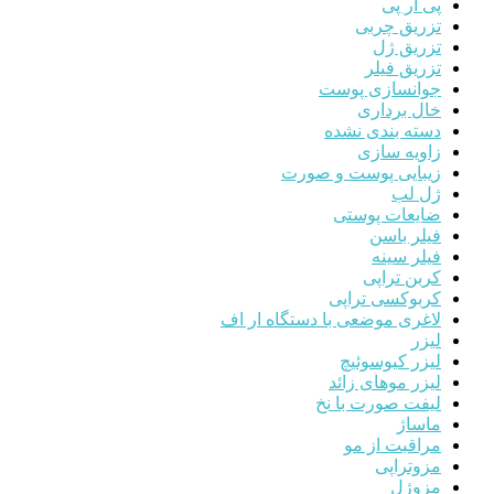
پی آر پی
تزریق چربی
تزریق ژل
تزریق فیلر
جوانسازی پوست
خال برداری
دسته بندی نشده
زاویه سازی
زیبایی پوست و صورت
ژل لب
ضایعات پوستی
فیلر باسن
فیلر سینه
کربن تراپی
کربوکسی تراپی
لاغری موضعی با دستگاه ار اف
لیزر
لیزر کیوسوئیچ
لیزر موهای زائد
لیفت صورت با نخ
ماساژ
مراقبت از مو
مزوتراپی
مزوژل