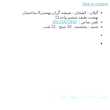
Skip to content
گیلان ، لاهیجان ، شیشه گران،بهشتی9،ساختمان
بهشت،طبقه ششم،واحد11
تلفن تماس :
09115423930
شنبه - پنجشنبه
10 صبح - 21 شب
دسته:
لیزر کیوسوئیچ
مطب زیبایی و لیزر میها
>
اخبار
>
لیزر کیوسوئیچ