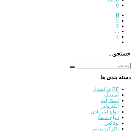
0
1
2
3
...
7
جستجو…
دسته بندی ها
RF فرکشنال
آمبدینگ
اسکارلت
الکترولیز
انواع فیلر بادی
انواع ماساژ
بوتاکس
پاک کردن تاتو