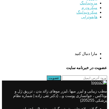
مزونیدلینگ
میکرودرم
میکرونیدلینگ
هایفوتراپی
مارا دنبال کنید
عضویت در خبرنامه سایت
مطب زیبایی و لیزر میها ،لیزر موهای زائد بدن ، تزریق ژل و
بوتاکس ، جوانسازی پوست و... (دکتر تقی زاده | شماره نظام
پزشکی 205255)
گیلان ، لاهیجان ، شیشه گران،بهشتی9،ساختمان