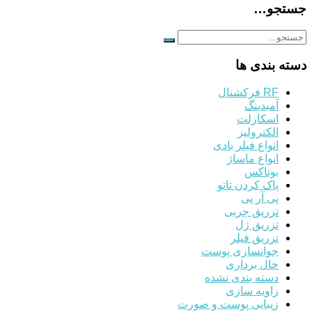
جستجو…
دسته بندی ها
RF فرکشنال
آمبدینگ
اسکارلت
الکترولیز
انواع فیلر بادی
انواع ماساژ
بوتاکس
پاک کردن تاتو
پی آر پی
تزریق چربی
تزریق ژل
تزریق فیلر
جوانسازی پوست
خال برداری
دسته بندی نشده
زاویه سازی
زیبایی پوست و صورت