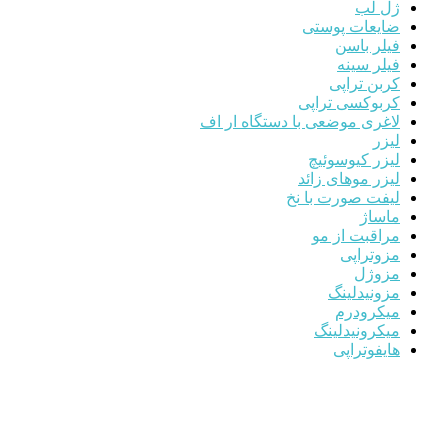
ژل لب
ضایعات پوستی
فیلر باسن
فیلر سینه
کربن تراپی
کربوکسی تراپی
لاغری موضعی با دستگاه ار اف
لیزر
لیزر کیوسوئیچ
لیزر موهای زائد
لیفت صورت با نخ
ماساژ
مراقبت از مو
مزوتراپی
مزوژل
مزونیدلینگ
میکرودرم
میکرونیدلینگ
هایفوتراپی