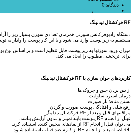
دیدگاه: 0
RF فرکشنال
,
اسکارلت
RF فرکشنال نیدلینگ
دستگاه رادیوفرکانس سوزنی همزمان تعدادی سوزن بسیار ریز را آرام و 
مستقیم به زیر پوست وارد می شود و با این کار پوست را وادار به تولید
برای اثربخشی مطلوب را ایجاد می ‏کند.
کاربردهای جوان‏ سازی با RF فرکشنال نیدلینگ
از بین بردن چین‏ و ‏چروک ‏ها
درمان استریا سلولیت
بستن منافذ باز صورت
رفع شلی و افتادگی پوست صورت و گردن
مراقبت‏های قبل و بعد از RF فرکشنال نیدلینگ
قبـل از انجـام RF پـوست بایـد تمیـز و بـدون آرایـش بـاشد.
می ‏توان قبل از انجام RF از پماد‏های بی‏حس‏ کننده استفاده کرد.
بلافـاصـله بعـد از انجـام RF از کـرم ضدآفتـاب استفـاده شـود.