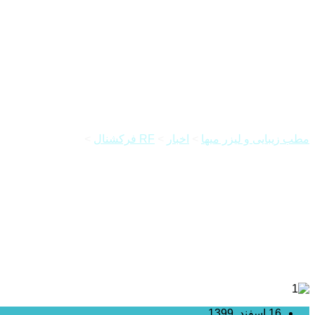
RF فرکشنال نیدلینگ چیست؟
مطب زیبایی و لیزر میها
>
اخبار
>
RF فرکشنال
>
RF فرکشنال نیدلینگ چیست؟
16 اسفند, 1399