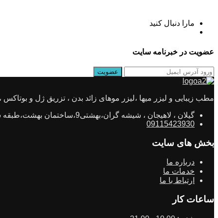
مارا دنبال کنید
عضویت در خبرنامه سایت
مطب زیبایی و لیزر میها ،لیزر موهای زائد بدن ، تزریق ژل و بوتاکس ، جو
گیلان ، لاهیجان ، شیشه گران،بهشتی9،ساختمان بهشت،طبقه ششم،واحد11
09115423930
بخش های سایت
درباره ما
خدمات ما
ارتباط با ما
ساعات کار