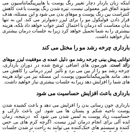
اینکه زنان باردار دچار تغییر رنگ پوست یا هایپرپیگمانتاسیون می
شوند اتفاق غیر معمولی نیست. تیره شدن رنگ پوست باعث کاهش
کنتراست بین رنگ پوست و موهای بدن می شود و این مسئله، هدف
قرار دادن فولیکول مو را برای لیزر دشوارتر می کند. این نه تنها
بدان معناست که درمان با احتمال کمتر جواب خواهد داد بلکه، هزینه
بیشتری را به شما تحمیل خواهد کرد زیرا به جلسات درمان بیشتری
نیاز خواهید داشت.
بارداری چرخه رشد مو را مختل می کند
توانایی پیش بینی چرخه رشد مو، دلیل عمده ی موفقیت لیزر موهای
زائد است.
هورمون های اضافی ترشح شده در دوران بارداری،
چرخه رشد مو را از بین می برد و تأثیر لیزر درمانی را کاهش می
دهد. مانند هایپرپیگمانتاسیون پوست، این مسئله نیز می تواند هزینه
های شما را افزایش دهد زیرا به جلسات بیشتری نیاز خواهید داشت.
بارداری باعث افزایش حساسیت می شود
بارداری خون رسانی بدن را افزایش می دهد و باعث کشیده شدن
پوست ناحیه شکم و پستان ها می شود. این باعث نازکی و
حساسیت زیاد پوست به لمس شدن می شود که درنتیجه، زمان
ایده آلی برای انجام درمان لیزر نیست. اگرچه کرم های بی حس
کننده و سیستم های خنک‌کننده می توانند به راحت تر شدن جلسات