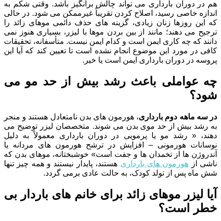
هم در دوران بارداری می تواند چالش برانگیز باشد. وقتی شکم به
اندازه خاصی رسید، اصلاح کردن تقریباً غیرممکن می شود. در حالی
که این روزها زنان زیادی، گزینه های حذف دائمی موهای زائد را
ترجیح می دهند؛ مانند از بین بردن موها با لیزر، بسیاری هنوز نمی
دانند که چه کاری ایمن است و کدام ایمن نیست. متأسفانه، تحقیقات
کافی در مورد این موضوع انجام نشده است تا تعیین کند که آیا این
پروسه در دوران بارداری ایمن است یا خیر.
چه عواملی باعث رشد بیش از حد مو می
شود؟
در سه‌ ماهه دوم بارداری
، هورمون های بدن نامتعادل هستند و منجر
به رشد بیش از حد موی بدن می شوند. متخصصان لیزر توضیح می
دهند، « رشد مو یا پرمویی در دوران بارداری معمولاً به دلیل
نوسانات هورمونی – افزایش در ترشح هورمون های مردانه یا
آندروژن ها از تخمدان ها و جفت است» خوشبختانه، موهای بدن که
ناشی از
هورمون های بارداری
هستند، پایدار نیستند و همه چیز تنها
شش ماه پس از تولد کودک، به حالت عادی برمی گردد.
آیا لیزر موهای زائد برای خانم های باردار بی
خطر است؟