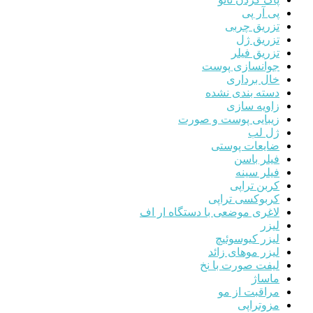
پی آر پی
تزریق چربی
تزریق ژل
تزریق فیلر
جوانسازی پوست
خال برداری
دسته بندی نشده
زاویه سازی
زیبایی پوست و صورت
ژل لب
ضایعات پوستی
فیلر باسن
فیلر سینه
کربن تراپی
کربوکسی تراپی
لاغری موضعی با دستگاه ار اف
لیزر
لیزر کیوسوئیچ
لیزر موهای زائد
لیفت صورت با نخ
ماساژ
مراقبت از مو
مزوتراپی