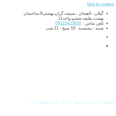
Skip to content
گیلان ، لاهیجان ، شیشه گران،بهشتی9،ساختمان
بهشت،طبقه ششم،واحد11
تلفن تماس :
09115423930
شنبه - پنجشنبه
10 صبح - 21 شب
لیزر موهای زائد در بارداری
مطب زیبایی و لیزر میها
>
اخبار
>
لیزر موهای زائد
>
لیزر موهای
زائد در بارداری