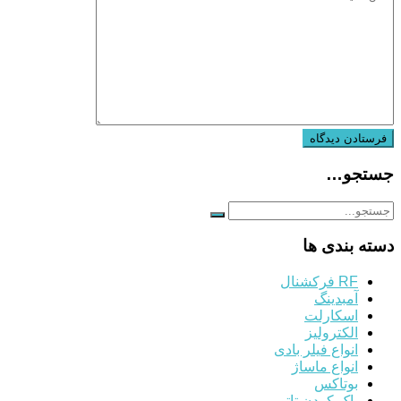
جستجو…
دسته بندی ها
RF فرکشنال
آمبدینگ
اسکارلت
الکترولیز
انواع فیلر بادی
انواع ماساژ
بوتاکس
پاک کردن تاتو