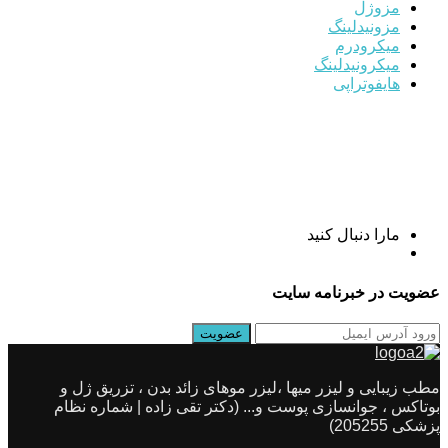
مزوژل
مزونیدلینگ
میکرودرم
میکرونیدلینگ
هایفوتراپی
مارا دنبال کنید
عضویت در خبرنامه سایت
مطب زیبایی و لیزر میها ،لیزر موهای زائد بدن ، تزریق ژل و
بوتاکس ، جوانسازی پوست و... (دکتر تقی زاده | شماره نظام
پزشکی 205255)