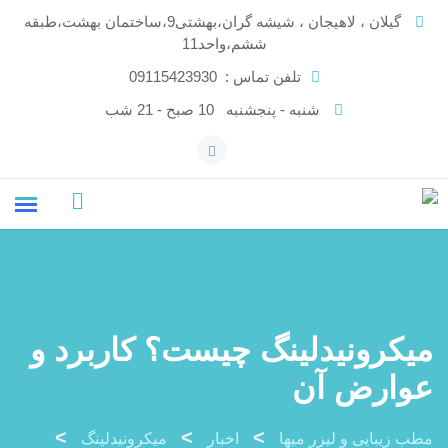
Ski
گیلان ، لاهیجان ، شیشه گران،بهشتی9،ساختمان بهشت،طبقه
t
ششم،واحد11
conten
تلفن تماس :
09115423930
شنبه - پنجشنبه
10 صبح - 21 شب
میکرونیدلینگ چیست؟ کاربرد و
عوارض آن
>
>
>
مطب زیبایی و لیزر میها
اخبار
میکرونیدلینگ