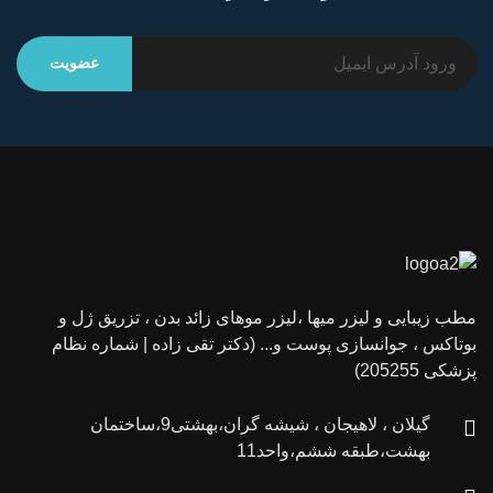
مطب زیبایی و لیزر میها ،لیزر موهای زائد بدن ، تزریق ژل و
بوتاکس ، جوانسازی پوست و... (دکتر تقی زاده | شماره نظام
پزشکی 205255)
گیلان ، لاهیجان ، شیشه گران،بهشتی9،ساختمان
بهشت،طبقه ششم،واحد11