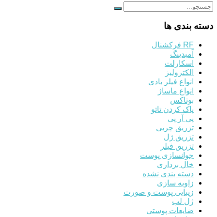
دسته بندی ها
RF فرکشنال
آمبدینگ
اسکارلت
الکترولیز
انواع فیلر بادی
انواع ماساژ
بوتاکس
پاک کردن تاتو
پی آر پی
تزریق چربی
تزریق ژل
تزریق فیلر
جوانسازی پوست
خال برداری
دسته بندی نشده
زاویه سازی
زیبایی پوست و صورت
ژل لب
ضایعات پوستی