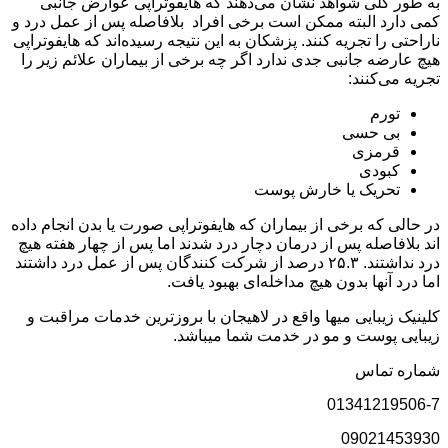
به طور کلی شواهد نشان می‌دهند که هایفوتراپی عوارض جانبی
کمی دارد البته ممکن است برخی افراد بلافاصله پس از عمل درد و
ناراحتی را تجریه کنند. پزشکان به این نتیجه رسیده‌اند که هایفوتراپی
هیچ عارضه جانبی جدی ندارد اگر چه برخی از بیماران علائم زیر را
تجریه می‌کنند:
تورم
بی حسی
قرمزی
کبودی
تحریک یا خارش پوست
در حالی که برخی از بیماران که هایفوتراپی صورت یا بدن انجام داده
اند بلافاصله پس از درمان دچار درد شدند اما پس از چهار هفته هیچ
درد نداشتند. ۲۵.۳ درصد از شرکت کنندگان پس از عمل درد داشتند
اما درد آنها بدون هیچ مداخله‌ای بهبود یافت.
کلینیک زیبایی میها واقع در لاهیجان با بروزترین خدمات مراقبت و
زیبایی پوست و مو در خدمت شما میباشد.
شماره تماس
01341219506-7
09021453930