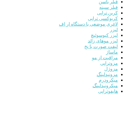
فیلر باسن
فیلر سینه
کربن تراپی
کربوکسی تراپی
لاغری موضعی با دستگاه ار اف
لیزر
لیزر کیوسوئیچ
لیزر موهای زائد
لیفت صورت با نخ
ماساژ
مراقبت از مو
مزوتراپی
مزوژل
مزونیدلینگ
میکرودرم
میکرونیدلینگ
هایفوتراپی