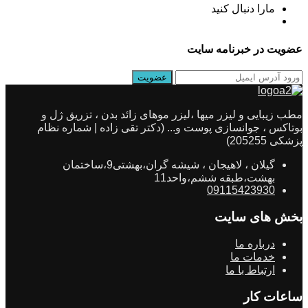
مارا دنبال کنید
عضویت در خبرنامه سایت
مطب زیبایی و لیزر میها ،لیزر موهای زائد بدن ، تزریق ژل و
بوتاکس ، جوانسازی پوست و... (دکتر تقی زاده | شماره نظام
پزشکی 205255)
گیلان ، لاهیجان ، شیشه گران،بهشتی9،ساختمان
بهشت،طبقه ششم،واحد11
09115423930
بخش های سایت
درباره ما
خدمات ما
ارتباط با ما
ساعات کار