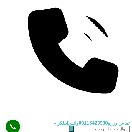
تماس رزرو
09115423930
واتس‌اپ
تلگرام
📞