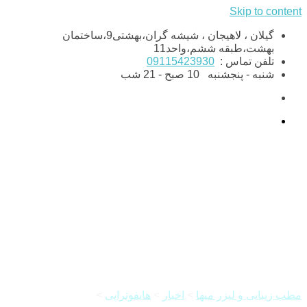
Skip to content
گیلان ، لاهیجان ، شیشه گران،بهشتی9،ساختمان
بهشت،طبقه ششم،واحد11
تلفن تماس :
09115423930
شنبه - پنجشنبه
10 صبح - 21 شب
هایفوتراپی صورت: روشی نوین
برای جوانسازی و کشیدن پوست
مطب زیبایی و لیزر میها
>
اخبار
>
هایفوتراپی
>
هایفوتراپی صورت: