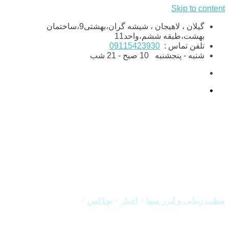
Skip to content
گیلان ، لاهیجان ، شیشه گران،بهشتی9،ساختمان
بهشت،طبقه ششم،واحد11
تلفن تماس :
09115423930
شنبه - پنجشنبه
10 صبح - 21 شب
نکاتی در مورد بوتاکس
مطب زیبایی و لیزر میها
>
اخبار
>
بوتاکس
>
نکاتی در مورد بوتاکس