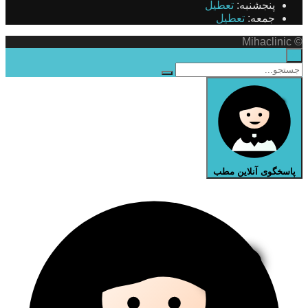
پنجشنبه:
تعطیل
جمعه:
تعطیل
© Mihaclinic
×
پاسخگوی آنلاین مطب