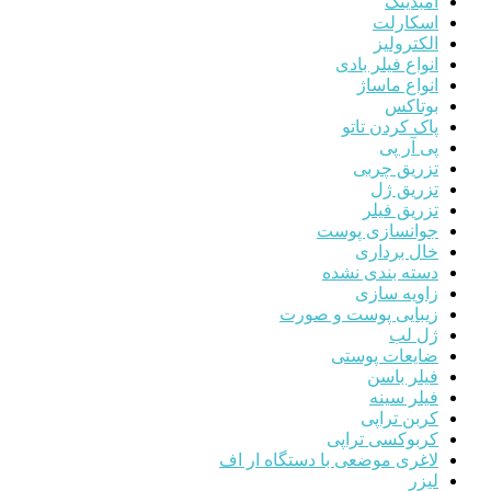
آمبدینگ
اسکارلت
الکترولیز
انواع فیلر بادی
انواع ماساژ
بوتاکس
پاک کردن تاتو
پی آر پی
تزریق چربی
تزریق ژل
تزریق فیلر
جوانسازی پوست
خال برداری
دسته بندی نشده
زاویه سازی
زیبایی پوست و صورت
ژل لب
ضایعات پوستی
فیلر باسن
فیلر سینه
کربن تراپی
کربوکسی تراپی
لاغری موضعی با دستگاه ار اف
لیزر