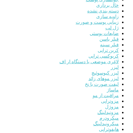
خال برداری
دسته بندی نشده
زاویه سازی
زیبایی پوست و صورت
ژل لب
ضایعات پوستی
فیلر باسن
فیلر سینه
کربن تراپی
کربوکسی تراپی
لاغری موضعی با دستگاه ار اف
لیزر
لیزر کیوسوئیچ
لیزر موهای زائد
لیفت صورت با نخ
ماساژ
مراقبت از مو
مزوتراپی
مزوژل
مزونیدلینگ
میکرودرم
میکرونیدلینگ
هایفوتراپی