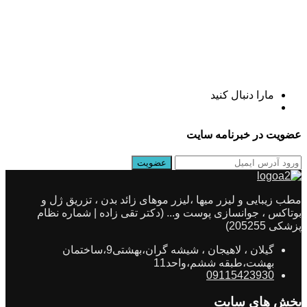
مارا دنبال کنید
عضویت در خبرنامه سایت
مطب زیبایی و لیزر میها ،لیزر موهای زائد بدن ، تزریق ژل و
بوتاکس ، جوانسازی پوست و... (دکتر تقی زاده | شماره نظام
پزشکی 205255)
گیلان ، لاهیجان ، شیشه گران،بهشتی9،ساختمان
بهشت،طبقه ششم،واحد11
09115423930
بخش های سایت