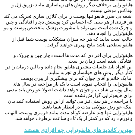
هایفوتراپی برخلاف دیگر روش های زیباسازی مانند تزریق ژل و
بوتاکس موقتی نیست.
اشعه بی ضرر هایفو تنها پوست را برای کلاژن سازی تحریک می کند.
هر فردی از هر سنی که احساس کرد پوستش دچار افتادگی و چین
و چرک شده است می تواند با مشورت پزشک متخصص پوست و مو
هایفوتراپی را انجام دهد.
جالب است بدانید که هر چه میزان مشکلات پوست شما قبل از
هایفو سطحی باشد نتایج بهتری خواهید گرفت.
هایفوتراپی برای افرادی که مدت ها است دچار چین و چروک و
افتادگی شده است زمان بر است.
این افراد باید جلسات بیشتری هایفو انجام داده و یا این درمان را در
کنار دیگر روش های جوانسازی تجربه نمایند.
اما یک خانم و آقای جوان که برای پیشگیری از پیری پوست
هایفوتراپی را انتخاب نموده است با یک بار مراجعه در سال های
سال پوستی شاداب و جوان خواهد داشت.اصولا عوارض بلند مدتی
برای هایفوتراپی گزارش نشده است.
با مراجعه در هر سنی نیز می توانید از این روش استفاده کنید بدن
اینکه عوارض طولانی مدت در انتظار شما باشد.
هایفوتراپی تنها چند عارضه کوتاه مدت مانند قرمزی پوست، التهاب
و تورم دارد که در کمتر از یک تا دو ساعت برطرف خواهد شد.
بهترین کاندید های هایفوتراپی چه افرادی هستند