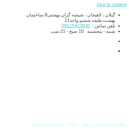
Skip to content
گیلان ، لاهیجان ، شیشه گران،بهشتی9،ساختمان
بهشت،طبقه ششم،واحد11
تلفن تماس :
09115423930
شنبه - پنجشنبه
10 صبح - 21 شب
هایفوتراپی برای چه سنی
مناسب است؟
مطب زیبایی و لیزر میها
>
اخبار
>
دسته بندی نشده
>
هایفوتراپی