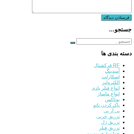
جستجو…
دسته بندی ها
RF فرکشنال
آمبدینگ
اسکارلت
الکترولیز
انواع فیلر بادی
انواع ماساژ
بوتاکس
پاک کردن تاتو
پی آر پی
تزریق چربی
تزریق ژل
تزریق فیلر
جوانسازی پوست