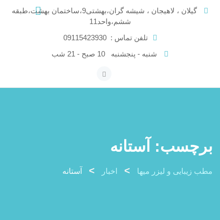
Skip
گیلان ، لاهیجان ، شیشه گران،بهشتی9،ساختمان بهشت،طبقه
to
ششم،واحد11
content
تلفن تماس :
09115423930
شنبه - پنجشنبه
10 صبح - 21 شب
برچسب:
آستانه
>
>
مطب زیبایی و لیزر میها
اخبار
آستانه