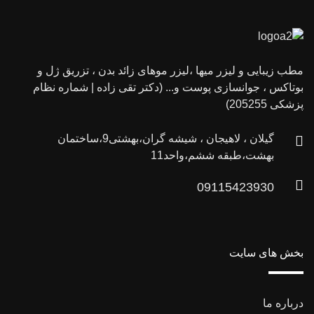
مطب زیبایی و لیزر میها ،لیزر موهای زائد بدن ، تزریق ژل و
بوتاکس ، جوانسازی پوست و... (دکتر تقی زاده | شماره نظام
پزشکی 205255)
گیلان ، لاهیجان ، شیشه گران،بهشتی9،ساختمان
بهشت،طبقه ششم،واحد11
09115423930
بخش های سایت
درباره ما